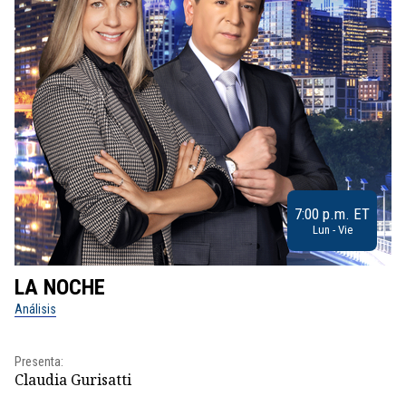
7:00 p.m. ET
Lun - Vie
LA NOCHE
L
Análisis
No
Pr
Presenta:
Id
Claudia Gurisatti