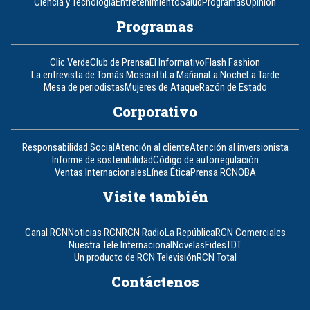
Ciencia y Tecnología
Entretenimiento
Salud
Programas
Opinión
Programas
Clic Verde
Club de Prensa
El Informativo
Flash Fashion
La entrevista de Tomás Mosciatti
La Mañana
La Noche
La Tarde
Mesa de periodistas
Mujeres de Ataque
Razón de Estado
Corporativo
Responsabilidad Social
Atención al cliente
Atención al inversionista
Informe de sostenibilidad
Código de autorregulación
Ventas Internacionales
Línea Ética
Prensa RCN
OBA
Visite también
Canal RCN
Noticias RCN
RCN Radio
La República
RCN Comerciales
Nuestra Tele Internacional
Novelas
Fides
TDT
Un producto de RCN Televisión
RCN Total
Contáctenos