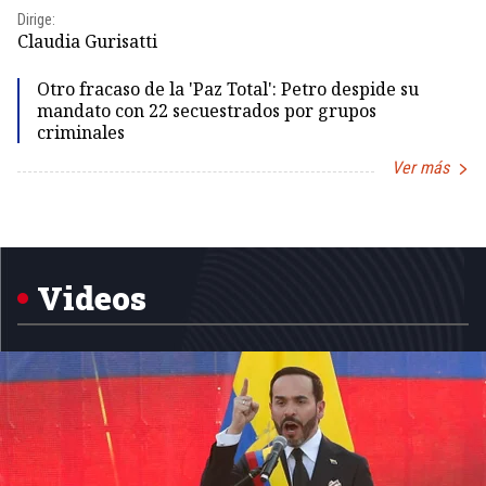
Dir
Dirige:
Id
Claudia Gurisatti
Otro fracaso de la 'Paz Total': Petro despide su
mandato con 22 secuestrados por grupos
criminales
Ver más
Item
1
of
5
Videos