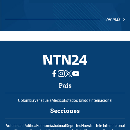
Ver más
Item
1
of
8
País
Colombia
Venezuela
México
Estados Unidos
Internacional
Secciones
Actualidad
Política
Economía
Judicial
Deportes
Nuestra Tele Internacional