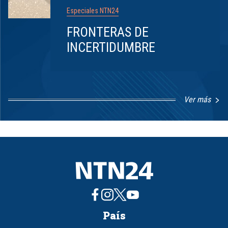
Especiales NTN24
FRONTERAS DE
INCERTIDUMBRE
Ver más
Item
1
of
8
País