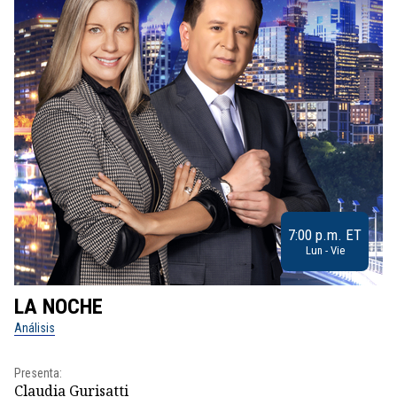
7:00 p.m. ET
Lun - Vie
LA NOCHE
L
Análisis
No
Presenta:
Pr
Claudia Gurisatti
Id