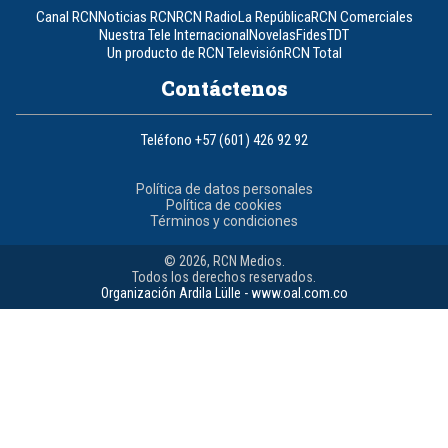
Canal RCN
Noticias RCN
RCN Radio
La República
RCN Comerciales
Nuestra Tele Internacional
Novelas
Fides
TDT
Un producto de RCN Televisión
RCN Total
Contáctenos
Teléfono
+57 (601) 426 92 92
Política de datos personales
Política de cookies
Términos y condiciones
© 2026, RCN Medios.
Todos los derechos reservados.
Organización Ardila Lülle - www.oal.com.co