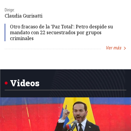
Dirige:
Dir
Claudia Gurisatti
Id
Otro fracaso de la 'Paz Total': Petro despide su
mandato con 22 secuestrados por grupos
criminales
Ver más
Item
1
of
5
Videos