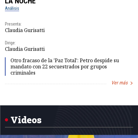
LA NOCHE
L
Análisis
No
Presenta:
Pr
Claudia Gurisatti
Id
Dirige:
Dir
Claudia Gurisatti
Id
Otro fracaso de la 'Paz Total': Petro despide su
mandato con 22 secuestrados por grupos
criminales
Ver más
Item
1
of
5
Videos