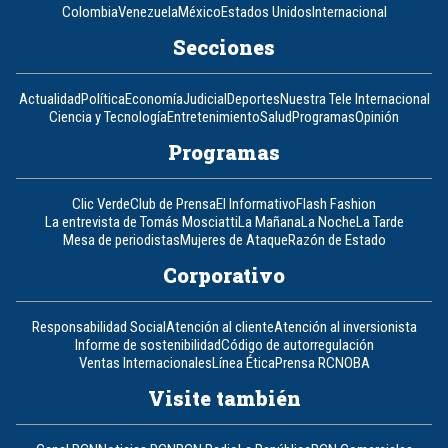
Colombia
Venezuela
México
Estados Unidos
Internacional
Secciones
Actualidad
Política
Economía
Judicial
Deportes
Nuestra Tele Internacional
Ciencia y Tecnología
Entretenimiento
Salud
Programas
Opinión
Programas
Clic Verde
Club de Prensa
El Informativo
Flash Fashion
La entrevista de Tomás Mosciatti
La Mañana
La Noche
La Tarde
Mesa de periodistas
Mujeres de Ataque
Razón de Estado
Corporativo
Responsabilidad Social
Atención al cliente
Atención al inversionista
Informe de sostenibilidad
Código de autorregulación
Ventas Internacionales
Línea Ética
Prensa RCN
OBA
Visite también