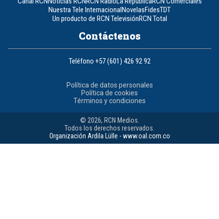
Canal RCN
Noticias RCN
RCN Radio
La República
RCN Comerciales
Nuestra Tele Internacional
Novelas
Fides
TDT
Un producto de RCN Televisión
RCN Total
Contáctenos
Teléfono
+57 (601) 426 92 92
Política de datos personales
Política de cookies
Términos y condiciones
© 2026, RCN Medios.
Todos los derechos reservados.
Organización Ardila Lülle - www.oal.com.co