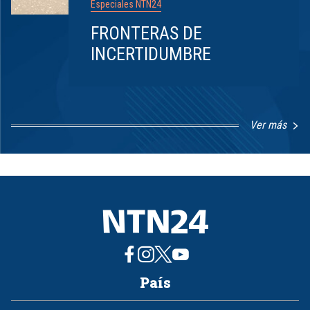
Especiales NTN24
FRONTERAS DE
INCERTIDUMBRE
Ver más
Item
1
of
8
País