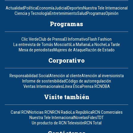
Actualidad
Política
Economía
Judicial
Deportes
Nuestra Tele Internacional
Ciencia y Tecnología
Entretenimiento
Salud
Programas
Opinión
Programas
Clic Verde
Club de Prensa
El Informativo
Flash Fashion
La entrevista de Tomás Mosciatti
La Mañana
La Noche
La Tarde
Mesa de periodistas
Mujeres de Ataque
Razón de Estado
Corporativo
Responsabilidad Social
Atención al cliente
Atención al inversionista
Informe de sostenibilidad
Código de autorregulación
Ventas Internacionales
Línea Ética
Prensa RCN
OBA
Visite también
Canal RCN
Noticias RCN
RCN Radio
La República
RCN Comerciales
Nuestra Tele Internacional
Novelas
Fides
TDT
Un producto de RCN Televisión
RCN Total