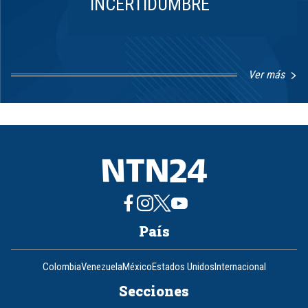
INCERTIDUMBRE
Ver más
Item
1
of
8
País
Colombia
Venezuela
México
Estados Unidos
Internacional
Secciones