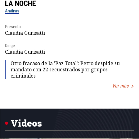
LA NOCHE
L
Análisis
No
Presenta:
Pr
Claudia Gurisatti
Id
Dirige:
Dir
Claudia Gurisatti
Id
Otro fracaso de la 'Paz Total': Petro despide su
mandato con 22 secuestrados por grupos
criminales
Ver más
Item
1
of
5
Videos