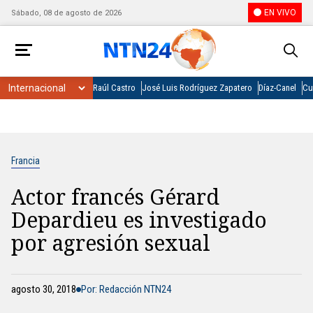
EN VIVO
Sábado, 08 de agosto de 2026
Raúl Castro
José Luis Rodríguez Zapatero
Díaz-Canel
Cu
Francia
Actor francés Gérard
Depardieu es investigado
por agresión sexual
agosto 30, 2018
Por: Redacción NTN24