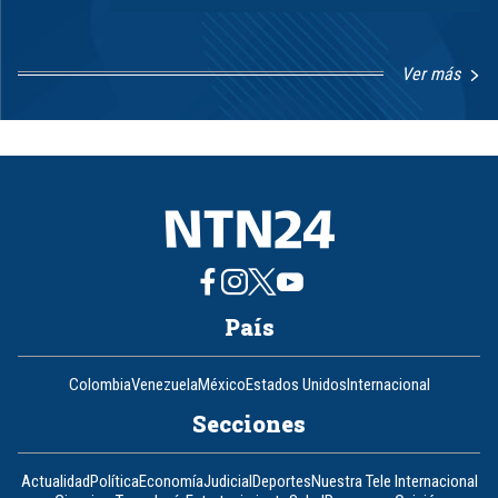
Ver más
Item
1
of
8
País
Colombia
Venezuela
México
Estados Unidos
Internacional
Secciones
Actualidad
Política
Economía
Judicial
Deportes
Nuestra Tele Internacional