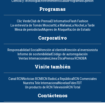
Ciencia y Tecnología
Entretenimiento
Salud
Programas
Opinión
Programas
Clic Verde
Club de Prensa
El Informativo
Flash Fashion
La entrevista de Tomás Mosciatti
La Mañana
La Noche
La Tarde
Mesa de periodistas
Mujeres de Ataque
Razón de Estado
Corporativo
Responsabilidad Social
Atención al cliente
Atención al inversionista
Informe de sostenibilidad
Código de autorregulación
Ventas Internacionales
Línea Ética
Prensa RCN
OBA
Visite también
Canal RCN
Noticias RCN
RCN Radio
La República
RCN Comerciales
Nuestra Tele Internacional
Novelas
Fides
TDT
Un producto de RCN Televisión
RCN Total
Contáctenos