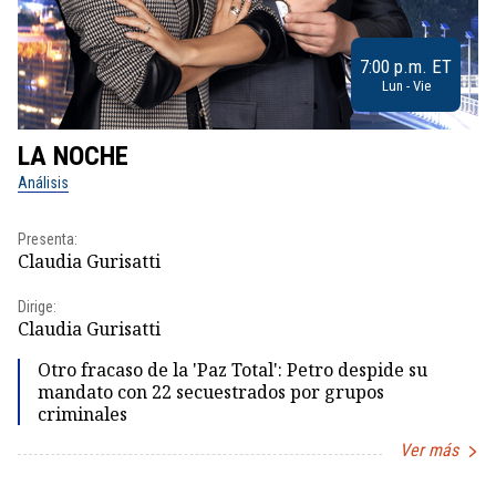
7:00 p.m. ET
Lun - Vie
LA NOCHE
L
Análisis
No
Presenta:
Pr
Claudia Gurisatti
Id
Dirige:
Dir
Claudia Gurisatti
Id
Otro fracaso de la 'Paz Total': Petro despide su
mandato con 22 secuestrados por grupos
criminales
Ver más
Item
1