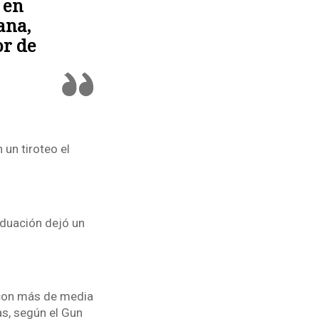
 en
ana,
or de
 un tiroteo el
aduación dejó un
 con más de media
as, según el Gun