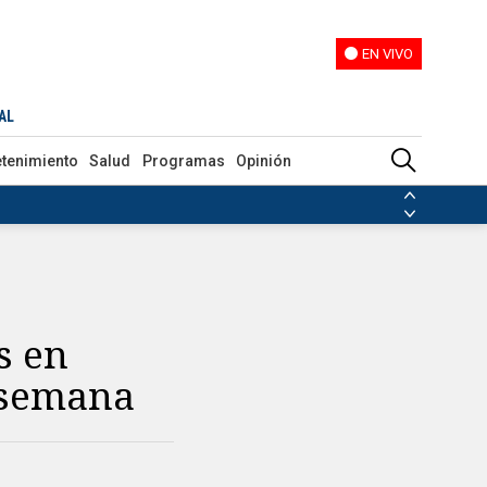
EN VIVO
EN VIVO
AL
etenimiento
Salud
Programas
Opinión
ias de las FARC
ezuela
Nicolás Maduro
Disidencias de las FARC
 en Venezuela
Nicolás Maduro
s en
e semana