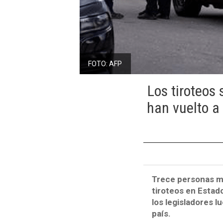
FOTO: AFP
Los tiroteos
han vuelto a
Trece personas mu
tiroteos en Estad
los legisladores l
país.