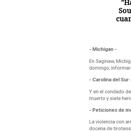
"H
Sou
cuan
- Michigan -
En Saginaw, Michiga
domingo, informaron
- Carolina del Sur 
Y en el condado de 
muerto y siete her
- Peticiones de m
La violencia con a
docena de tiroteos