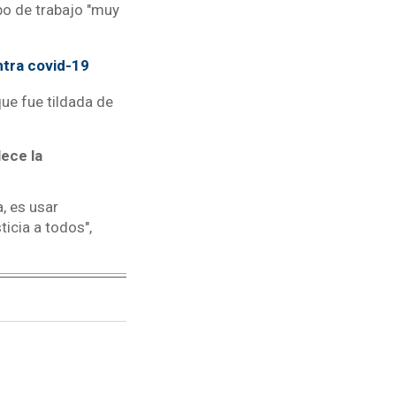
po de trabajo "muy
ntra covid-19
que fue tildada de
lece la
, es usar
icia a todos",