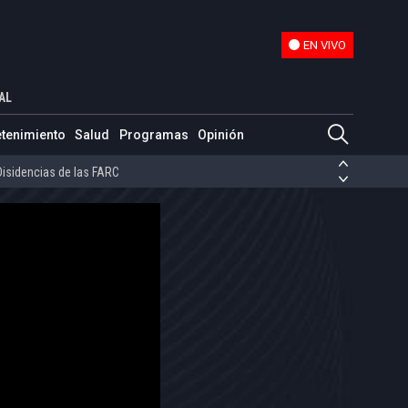
EN VIVO
EN VIVO
AL
ias de las FARC
etenimiento
Salud
Programas
Opinión
ezuela
Nicolás Maduro
Disidencias de las FARC
 en Venezuela
Nicolás Maduro