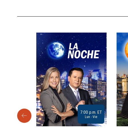
9:30 a.m. ET
7:00 p.m. ET
Sab
Lun - Vie