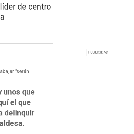
líder de centro
ca
abajar "serán
y unos que
quí el que
a delinquir
aldesa.