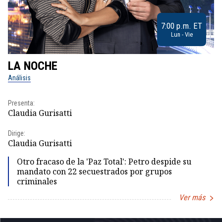
7:00 p.m. ET
Lun - Vie
LA NOCHE
L
Análisis
No
Presenta:
Pr
Claudia Gurisatti
Id
Dirige:
Dir
Claudia Gurisatti
Id
Otro fracaso de la 'Paz Total': Petro despide su
mandato con 22 secuestrados por grupos
criminales
Ver más
Item
1