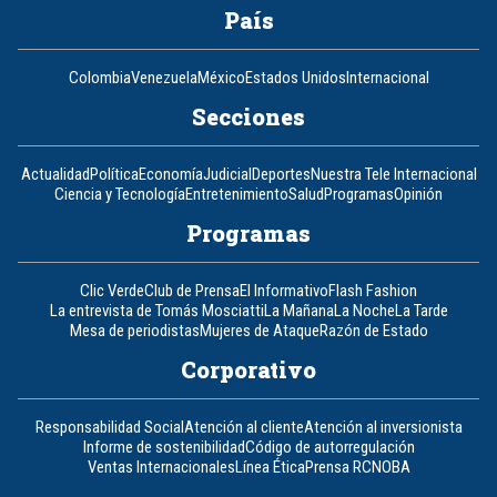
País
Colombia
Venezuela
México
Estados Unidos
Internacional
Secciones
Actualidad
Política
Economía
Judicial
Deportes
Nuestra Tele Internacional
Ciencia y Tecnología
Entretenimiento
Salud
Programas
Opinión
Programas
Clic Verde
Club de Prensa
El Informativo
Flash Fashion
La entrevista de Tomás Mosciatti
La Mañana
La Noche
La Tarde
Mesa de periodistas
Mujeres de Ataque
Razón de Estado
Corporativo
Responsabilidad Social
Atención al cliente
Atención al inversionista
Informe de sostenibilidad
Código de autorregulación
Ventas Internacionales
Línea Ética
Prensa RCN
OBA