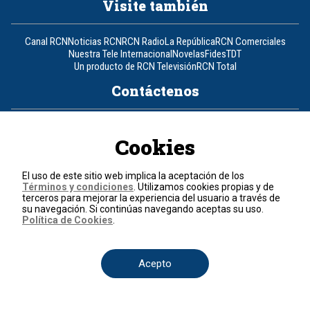
Visite también
Canal RCN
Noticias RCN
RCN Radio
La República
RCN Comerciales
Nuestra Tele Internacional
Novelas
Fides
TDT
Un producto de RCN Televisión
RCN Total
Contáctenos
Teléfono
+57 (601) 426 92 92
Cookies
Política de datos personales
Política de cookies
El uso de este sitio web implica la aceptación de los
Términos y condiciones
Términos y condiciones
. Utilizamos cookies propias y de
terceros para mejorar la experiencia del usuario a través de
su navegación. Si continúas navegando aceptas su uso.
© 2026, RCN Medios.
Política de Cookies
.
Todos los derechos reservados.
Organización Ardila Lülle - www.oal.com.co
Acepto