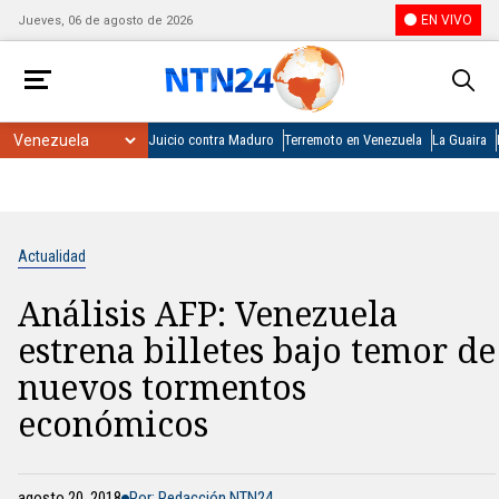
EN VIVO
Jueves, 06 de agosto de 2026
Juicio contra Maduro
Terremoto en Venezuela
La Guaira
Actualidad
Análisis AFP: Venezuela
estrena billetes bajo temor de
nuevos tormentos
económicos
agosto 20, 2018
Por: Redacción NTN24