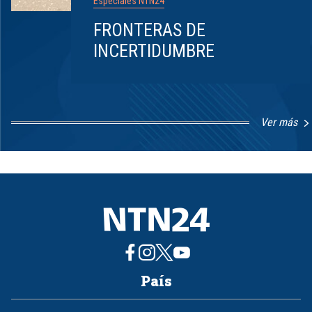
Especiales NTN24
FRONTERAS DE
INCERTIDUMBRE
Ver más
Item
1
of
8
País