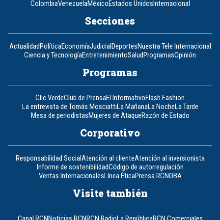
Colombia
Venezuela
México
Estados Unidos
Internacional
Secciones
Actualidad
Política
Economía
Judicial
Deportes
Nuestra Tele Internacional
Ciencia y Tecnología
Entretenimiento
Salud
Programas
Opinión
Programas
Clic Verde
Club de Prensa
El Informativo
Flash Fashion
La entrevista de Tomás Mosciatti
La Mañana
La Noche
La Tarde
Mesa de periodistas
Mujeres de Ataque
Razón de Estado
Corporativo
Responsabilidad Social
Atención al cliente
Atención al inversionista
Informe de sostenibilidad
Código de autorregulación
Ventas Internacionales
Línea Ética
Prensa RCN
OBA
Visite también
Canal RCN
Noticias RCN
RCN Radio
La República
RCN Comerciales