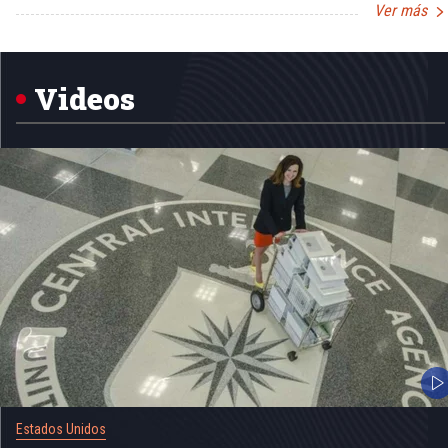
Ver más
Item
1
of
5
Videos
Estados Unidos