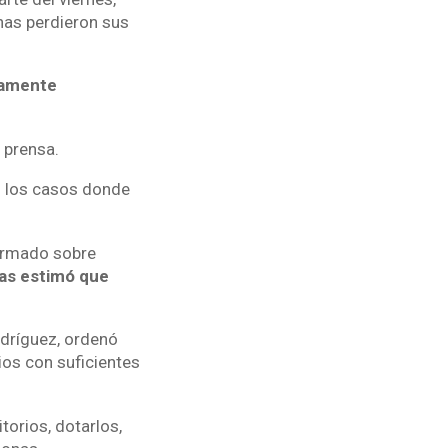
nas perdieron sus
idamente
 prensa.
en los casos donde
formado sobre
as estimó que
odríguez, ordenó
os con suficientes
orios, dotarlos,