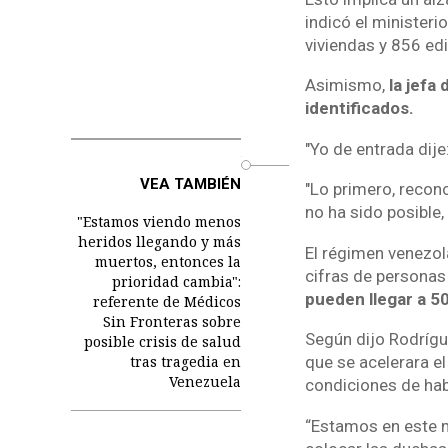
indicó el minister
viviendas y 856 ed
Asimismo,
la jefa
identificados.
"Yo de entrada dij
o
VEA TAMBIÉN
"Lo primero, recono
no ha sido posible,
"Estamos viendo menos
heridos llegando y más
El régimen venezola
muertos, entonces la
cifras de persona
prioridad cambia":
pueden llegar a 5
referente de Médicos
Sin Fronteras sobre
Según dijo Rodrígu
posible crisis de salud
que se acelerara e
tras tragedia en
Venezuela
condiciones de habi
“Estamos en este m