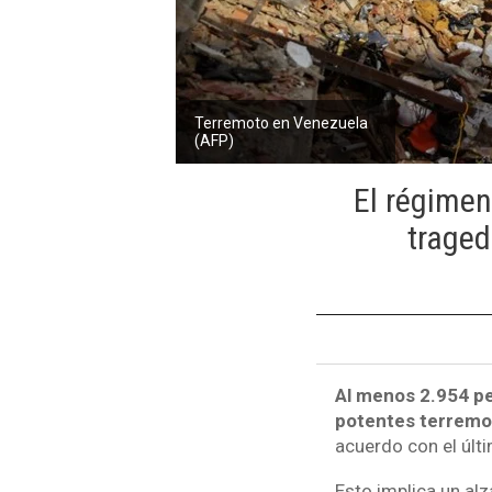
Terremoto en Venezuela
(AFP)
El régimen
traged
Al menos 2.954 pe
potentes terremot
acuerdo con el últ
Esto implica un alz