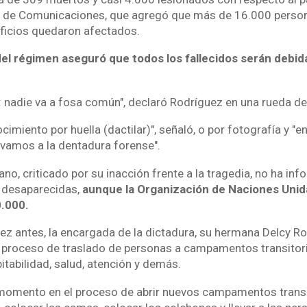
io de Comunicaciones, que agregó que más de 16.000 perso
ificios quedaron afectados.
 del régimen aseguró que todos los fallecidos serán deb
e: nadie va a fosa común", declaró Rodríguez en una rueda de
cimiento por huella (dactilar)", señaló, o por fotografía y "
 vamos a la dentadura forense".
no, criticado por su inacción frente a la tragedia, no ha in
s desaparecidas,
aunque la Organización de Naciones Unid
0.000.
ez antes, la encargada de la dictadura, su hermana Delcy R
l proceso de traslado de personas a campamentos transitori
tabilidad, salud, atención y demás.
omento en el proceso de abrir nuevos campamentos transit