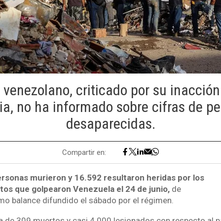
 venezolano, criticado por su inacción 
ia, no ha informado sobre cifras de p
desaparecidas.
Compartir en:
rsonas murieron y 16.592 resultaron heridas por los
os que golpearon Venezuela el 24 de junio,
de
imo balance difundido el sábado por el régimen.
a de 309 muertos y casi 4.000 lesionados con respecto al pa