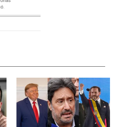
rsonas
ó.