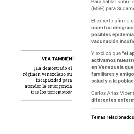
Para hablar sobre 
(MSF) para Sudamé
El experto afirmó e
muertos desgraci
posibles epidemia
vacunación insufi
Y explicó que
"el a
o
VEA TAMBIÉN
activamos nuestro
en Venezuela que 
¿Ha demostrado el
familiares y amigo
régimen venezolano su
incapacidad para
salud y a la pobla
atender la emergencia
tras los terremotos?
Carlos Arias Vicen
diferentes enfer
Temas relacionados