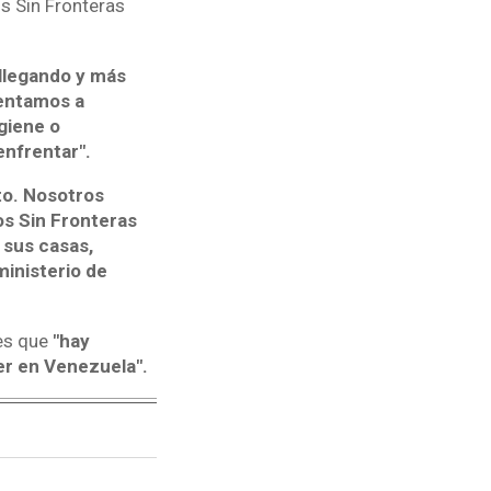
s Sin Fronteras
llegando y más
entamos a
giene o
enfrentar".
to. Nosotros
s Sin Fronteras
 sus casas,
 ministerio de
es que
"hay
r en Venezuela".