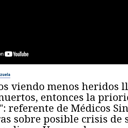
zuela
os viendo menos heridos l
uertos, entonces la prior
: referente de Médicos Si
as sobre posible crisis de 