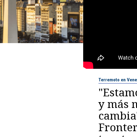
Terremoto en Vene
"Estam
y más m
cambia"
Fronter