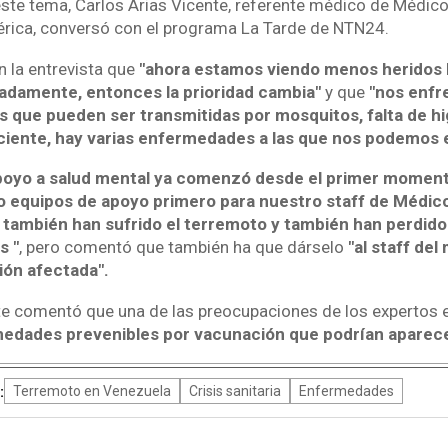
este tema, Carlos Arias Vicente, referente médico de Médico
rica, conversó con el programa La Tarde de NTN24.
n la entrevista que
"ahora estamos viendo menos heridos 
adamente, entonces la prioridad cambia"
y que
"nos enfr
s que pueden ser transmitidas por mosquitos, falta de hi
ciente, hay varias enfermedades a las que nos podemos 
poyo a salud mental ya comenzó desde el primer momen
 equipos de apoyo primero para nuestro staff de Médico
también han sufrido el terremoto y también han perdido
s "
, pero comentó que también ha que dárselo
"al staff del
ción afectada".
te comentó que una de las preocupaciones de los expertos 
medades prevenibles por vacunación que podrían aparece
:
Terremoto en Venezuela
Crisis sanitaria
Enfermedades