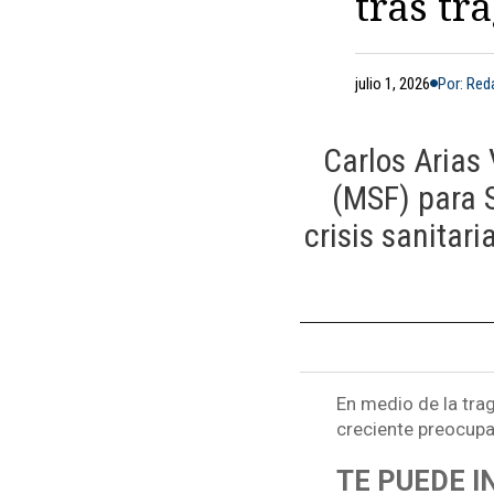
tras tr
julio 1, 2026
Por: Re
Carlos Arias
(MSF) para 
crisis sanitar
En medio de la trag
creciente preocupac
TE PUEDE I