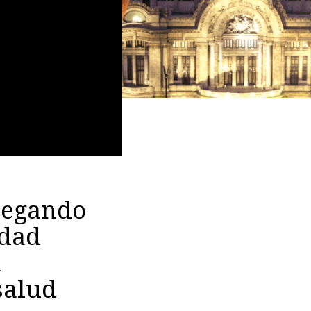
legando
idad
n
salud