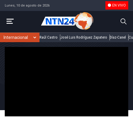
EN VIVO
Lunes, 10 de agosto de 2026
Raúl Castro
José Luis Rodríguez Zapatero
Díaz-Canel
Cu