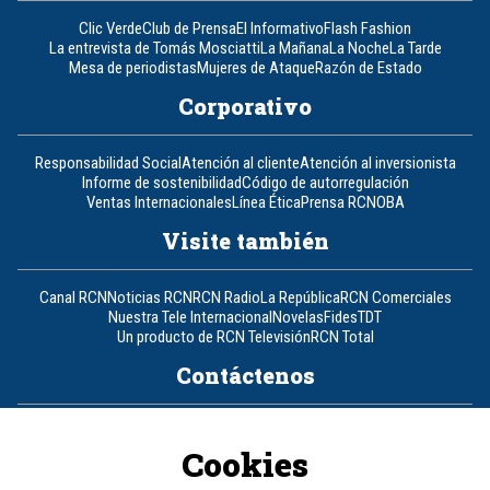
Clic Verde
Club de Prensa
El Informativo
Flash Fashion
La entrevista de Tomás Mosciatti
La Mañana
La Noche
La Tarde
Mesa de periodistas
Mujeres de Ataque
Razón de Estado
Corporativo
Responsabilidad Social
Atención al cliente
Atención al inversionista
Informe de sostenibilidad
Código de autorregulación
Ventas Internacionales
Línea Ética
Prensa RCN
OBA
Visite también
Canal RCN
Noticias RCN
RCN Radio
La República
RCN Comerciales
Nuestra Tele Internacional
Novelas
Fides
TDT
Un producto de RCN Televisión
RCN Total
Contáctenos
Teléfono
+57 (601) 426 92 92
Cookies
Política de datos personales