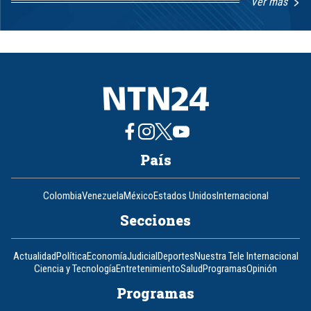
Ver más
Item
1
of
8
País
Colombia
Venezuela
México
Estados Unidos
Internacional
Secciones
Actualidad
Política
Economía
Judicial
Deportes
Nuestra Tele Internacional
Ciencia y Tecnología
Entretenimiento
Salud
Programas
Opinión
Programas