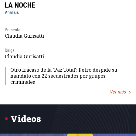
LA NOCHE
L
Análisis
No
Pr
Presenta:
Id
Claudia Gurisatti
Dir
Dirige:
Id
Claudia Gurisatti
Otro fracaso de la 'Paz Total': Petro despide su
mandato con 22 secuestrados por grupos
criminales
Ver más
Item
1
of
5
Videos