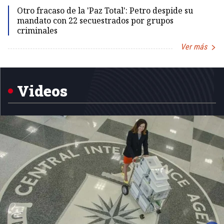
Otro fracaso de la 'Paz Total': Petro despide su
mandato con 22 secuestrados por grupos
criminales
Ver más
Item
1
of
5
Videos