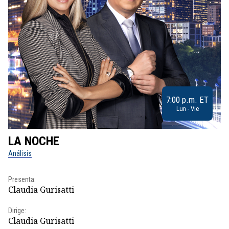
7:00 p.m. ET
Lun - Vie
LA NOCHE
L
Análisis
No
Presenta:
Pr
Claudia Gurisatti
Id
Dirige:
Dir
Claudia Gurisatti
Id