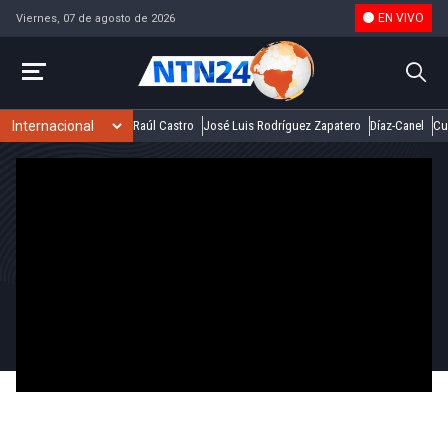
EN VIVO
Viernes, 07 de agosto de 2026
Raúl Castro
José Luis Rodríguez Zapatero
Díaz-Canel
Cu