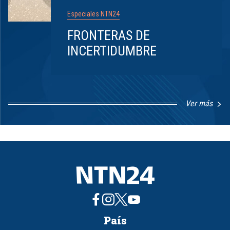
Especiales NTN24
FRONTERAS DE
INCERTIDUMBRE
Ver más
Item
1
of
8
País