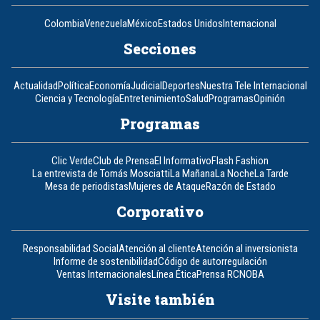
Colombia
Venezuela
México
Estados Unidos
Internacional
Secciones
Actualidad
Política
Economía
Judicial
Deportes
Nuestra Tele Internacional
Ciencia y Tecnología
Entretenimiento
Salud
Programas
Opinión
Programas
Clic Verde
Club de Prensa
El Informativo
Flash Fashion
La entrevista de Tomás Mosciatti
La Mañana
La Noche
La Tarde
Mesa de periodistas
Mujeres de Ataque
Razón de Estado
Corporativo
Responsabilidad Social
Atención al cliente
Atención al inversionista
Informe de sostenibilidad
Código de autorregulación
Ventas Internacionales
Línea Ética
Prensa RCN
OBA
Visite también