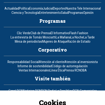
Actualidad
Política
Economía
Judicial
Deportes
Nuestra Tele Internacional
Ciencia y Tecnología
Entretenimiento
Salud
Programas
Opinión
Programas
Clic Verde
Club de Prensa
El Informativo
Flash Fashion
La entrevista de Tomás Mosciatti
La Mañana
La Noche
La Tarde
Mesa de periodistas
Mujeres de Ataque
Razón de Estado
Corporativo
Responsabilidad Social
Atención al cliente
Atención al inversionista
Informe de sostenibilidad
Código de autorregulación
Ventas Internacionales
Línea Ética
Prensa RCN
OBA
Visite también
Canal RCN
Noticias RCN
RCN Radio
La República
RCN Comerciales
Nuestra Tele Internacional
Novelas
Fides
TDT
Un producto de RCN Televisión
RCN Total
Cookies