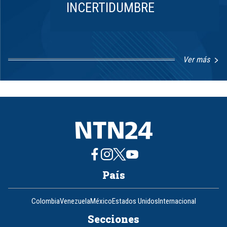
INCERTIDUMBRE
Ver más
Item
1
of
8
País
Colombia
Venezuela
México
Estados Unidos
Internacional
Secciones