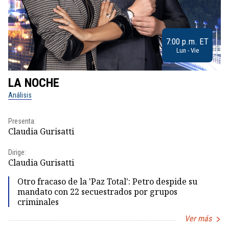
7:00 p.m. ET
Lun - Vie
LA NOCHE
L
Análisis
No
Presenta:
Pr
Claudia Gurisatti
Id
Dirige:
Dir
Claudia Gurisatti
Id
Otro fracaso de la 'Paz Total': Petro despide su
mandato con 22 secuestrados por grupos
criminales
Ver más
Item