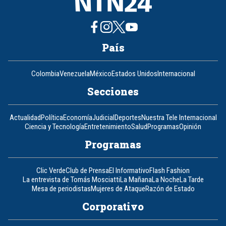
País
Colombia
Venezuela
México
Estados Unidos
Internacional
Secciones
Actualidad
Política
Economía
Judicial
Deportes
Nuestra Tele Internacional
Ciencia y Tecnología
Entretenimiento
Salud
Programas
Opinión
Programas
Clic Verde
Club de Prensa
El Informativo
Flash Fashion
La entrevista de Tomás Mosciatti
La Mañana
La Noche
La Tarde
Mesa de periodistas
Mujeres de Ataque
Razón de Estado
Corporativo