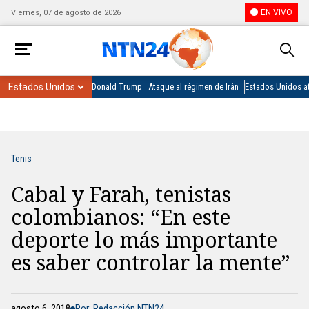
EN VIVO
Viernes, 07 de agosto de 2026
Donald Trump
Ataque al régimen de Irán
Estados Unidos at
Tenis
Cabal y Farah, tenistas
colombianos: “En este
deporte lo más importante
es saber controlar la mente”
agosto 6, 2018
Por: Redacción NTN24