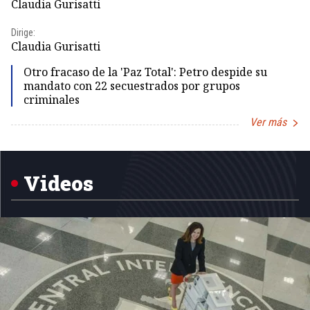
Claudia Gurisatti
Id
Dirige:
Dir
Claudia Gurisatti
Id
Otro fracaso de la 'Paz Total': Petro despide su
mandato con 22 secuestrados por grupos
criminales
Ver más
Item
1
of
5
Videos