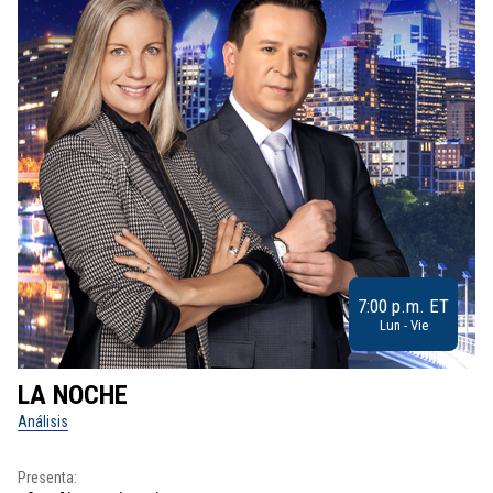
7:00 p.m. ET
Lun - Vie
LA NOCHE
L
Análisis
No
Presenta:
Pr