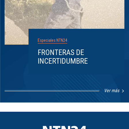
Especiales NTN24
FRONTERAS DE
INCERTIDUMBRE
Ver más
Item
1
of
8