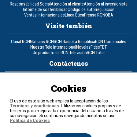
Responsabilidad Social
Atención al cliente
Atención al inversionista
Informe de sostenibilidad
Código de autorregulación
Ventas Internacionales
Línea Ética
Prensa RCN
OBA
Visite también
Canal RCN
Noticias RCN
RCN Radio
La República
RCN Comerciales
Nuestra Tele Internacional
Novelas
Fides
TDT
Un producto de RCN Televisión
RCN Total
Contáctenos
Teléfono
+57 (601) 426 92 92
Cookies
Política de datos personales
Política de cookies
El uso de este sitio web implica la aceptación de los
Términos y condiciones
Términos y condiciones
. Utilizamos cookies propias y de
terceros para mejorar la experiencia del usuario a través de
su navegación. Si continúas navegando aceptas su uso.
© 2026, RCN Medios.
Política de Cookies
.
Todos los derechos reservados.
Organización Ardila Lülle - www.oal.com.co