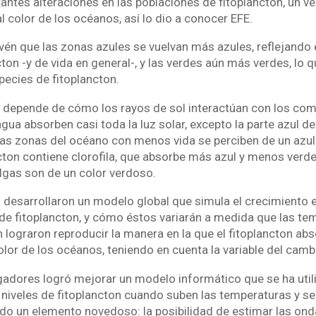
ntes alteraciones en las poblaciones de fitoplancton, un ve
l color de los océanos, así lo dio a conocer EFE.
vén que las zonas azules se vuelvan más azules, reflejando 
cton -y de vida en general-, y las verdes aún más verdes, lo q
pecies de fitoplancton.
o depende de cómo los rayos de sol interactúan con los co
ua absorben casi toda la luz solar, excepto la parte azul de
las zonas del océano con menos vida se perciben de un azul
cton contiene clorofila, que absorbe más azul y menos verde,
algas son de un color verdoso.
 desarrollaron un modelo global que simula el crecimiento e
 de fitoplancton, y cómo éstos variarán a medida que las te
ograron reproducir la manera en la que el fitoplancton absor
lor de los océanos, teniendo en cuenta la variable del camb
igadores logró mejorar un modelo informático que se ha util
niveles de fitoplancton cuando suben las temperaturas y se 
o un elemento novedoso: la posibilidad de estimar las ond