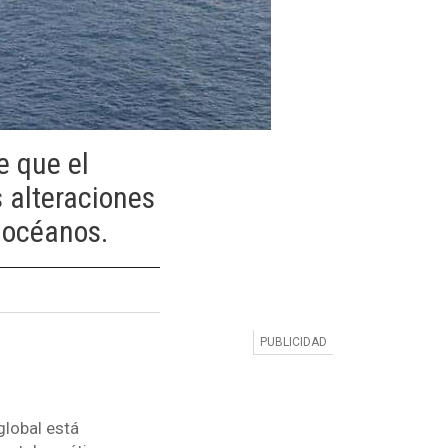
e que el
 alteraciones
s océanos.
global está