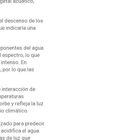
getal acuático,
el descenso de los
ue indicaría una
mponentes del agua.
l espectro, lo que
 intenso. En
 por lo que las
 interacción de
mperaturas
be y refleja la luz
io climático.
izado para predecir
acidifica el agua.
as de luz que