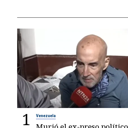
1
Venezuela
Murió el ex-preso político