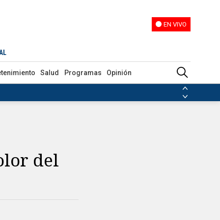
EN VIVO
EN VIVO
AL
etenimiento
Salud
Programas
Opinión
ias de las FARC
ezuela
Nicolás Maduro
Disidencias de las FARC
 en Venezuela
Nicolás Maduro
lor del