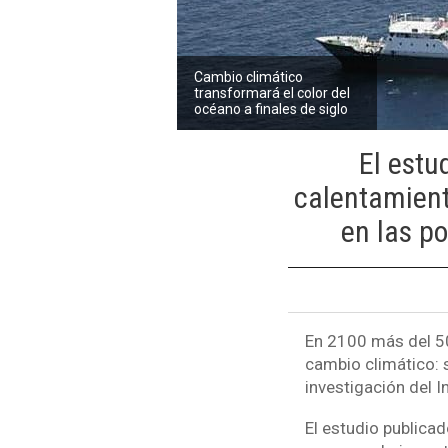
Cambio climático
transformará el color del
océano a finales de siglo
El estu
calentamient
en las po
En 2100 más del 5
cambio climático: s
investigación del 
El estudio publica