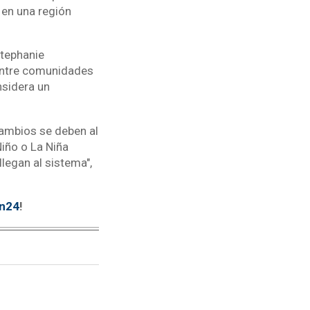
 en una región
Stephanie
 entre comunidades
nsidera un
cambios se deben al
Niño o La Niña
llegan al sistema",
tn24
!