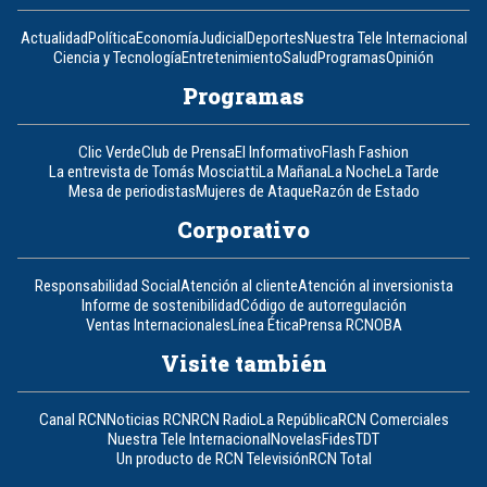
Actualidad
Política
Economía
Judicial
Deportes
Nuestra Tele Internacional
Ciencia y Tecnología
Entretenimiento
Salud
Programas
Opinión
Programas
Clic Verde
Club de Prensa
El Informativo
Flash Fashion
La entrevista de Tomás Mosciatti
La Mañana
La Noche
La Tarde
Mesa de periodistas
Mujeres de Ataque
Razón de Estado
Corporativo
Responsabilidad Social
Atención al cliente
Atención al inversionista
Informe de sostenibilidad
Código de autorregulación
Ventas Internacionales
Línea Ética
Prensa RCN
OBA
Visite también
Canal RCN
Noticias RCN
RCN Radio
La República
RCN Comerciales
Nuestra Tele Internacional
Novelas
Fides
TDT
Un producto de RCN Televisión
RCN Total