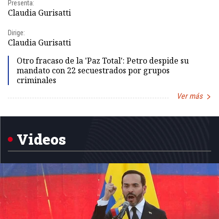
Presenta:
Pr
Claudia Gurisatti
Id
Dirige:
Dir
Claudia Gurisatti
Id
Otro fracaso de la 'Paz Total': Petro despide su
mandato con 22 secuestrados por grupos
criminales
Ver más
Item
1
of
5
Videos