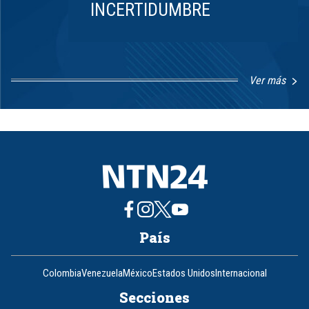
INCERTIDUMBRE
Ver más
Item
1
of
8
País
Colombia
Venezuela
México
Estados Unidos
Internacional
Secciones