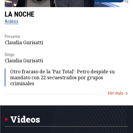
LA NOCHE
L
Análisis
No
Presenta:
Pr
Claudia Gurisatti
Id
Dirige:
Dir
Claudia Gurisatti
Id
Otro fracaso de la 'Paz Total': Petro despide su
mandato con 22 secuestrados por grupos
criminales
Ver más
Item
1
of
5
Videos