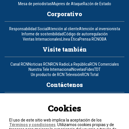
Mesa de periodistas
Mujeres de Ataque
Razón de Estado
Corporativo
Responsabilidad Social
Atención al cliente
Atención al inversionista
Informe de sostenibilidad
Código de autorregulación
Ventas Internacionales
Línea Ética
Prensa RCN
OBA
Visite también
Canal RCN
Noticias RCN
RCN Radio
La República
RCN Comerciales
Nuestra Tele Internacional
Novelas
Fides
TDT
Un producto de RCN Televisión
RCN Total
Contáctenos
Teléfono
+57 (601) 426 92 92
Cookies
Política de datos personales
Política de cookies
El uso de este sitio web implica la aceptación de los
Términos y condiciones
Términos y condiciones
. Utilizamos cookies propias y de