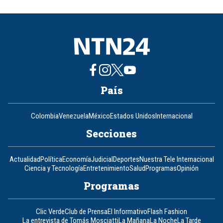
of
8
País
Colombia
Venezuela
México
Estados Unidos
Internacional
Secciones
Actualidad
Política
Economía
Judicial
Deportes
Nuestra Tele Internacional
Ciencia y Tecnología
Entretenimiento
Salud
Programas
Opinión
Programas
Clic Verde
Club de Prensa
El Informativo
Flash Fashion
La entrevista de Tomás Mosciatti
La Mañana
La Noche
La Tarde