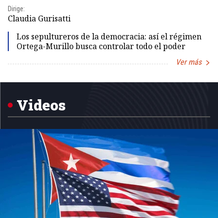
Dirige:
Dir
Claudia Gurisatti
Id
Los sepultureros de la democracia: así el régimen
Ortega-Murillo busca controlar todo el poder
Ver más
Item
1
of
5
Videos