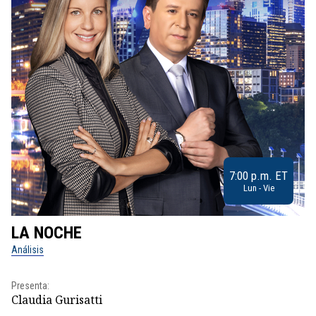
7:00 p.m. ET
Lun - Vie
LA NOCHE
L
Análisis
No
Presenta:
Pr
Claudia Gurisatti
Id