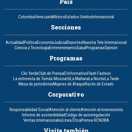
País
Colombia
Venezuela
México
Estados Unidos
Internacional
Secciones
Actualidad
Política
Economía
Judicial
Deportes
Nuestra Tele Internacional
Ciencia y Tecnología
Entretenimiento
Salud
Programas
Opinión
Programas
Clic Verde
Club de Prensa
El Informativo
Flash Fashion
La entrevista de Tomás Mosciatti
La Mañana
La Noche
La Tarde
Mesa de periodistas
Mujeres de Ataque
Razón de Estado
Corporativo
Responsabilidad Social
Atención al cliente
Atención al inversionista
Informe de sostenibilidad
Código de autorregulación
Ventas Internacionales
Línea Ética
Prensa RCN
OBA
Visite también