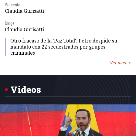
Presenta:
Pr
Claudia Gurisatti
Id
Dirige:
Dir
Claudia Gurisatti
Id
Otro fracaso de la 'Paz Total': Petro despide su
mandato con 22 secuestrados por grupos
criminales
Ver más
Item
1
of
5
Videos