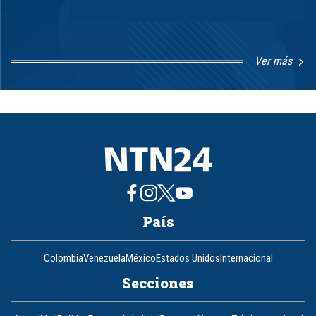
Ver más
Item
1
of
8
País
Colombia
Venezuela
México
Estados Unidos
Internacional
Secciones