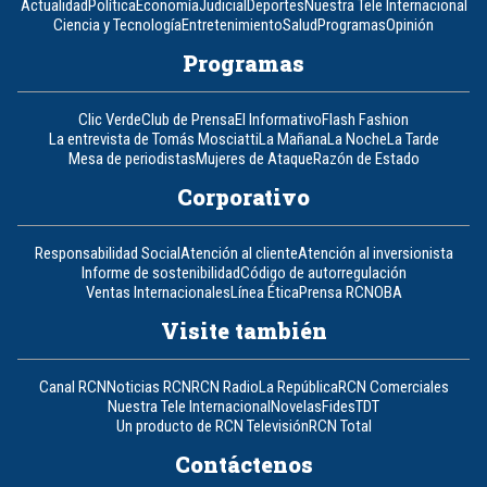
Actualidad
Política
Economía
Judicial
Deportes
Nuestra Tele Internacional
Ciencia y Tecnología
Entretenimiento
Salud
Programas
Opinión
Programas
Clic Verde
Club de Prensa
El Informativo
Flash Fashion
La entrevista de Tomás Mosciatti
La Mañana
La Noche
La Tarde
Mesa de periodistas
Mujeres de Ataque
Razón de Estado
Corporativo
Responsabilidad Social
Atención al cliente
Atención al inversionista
Informe de sostenibilidad
Código de autorregulación
Ventas Internacionales
Línea Ética
Prensa RCN
OBA
Visite también
Canal RCN
Noticias RCN
RCN Radio
La República
RCN Comerciales
Nuestra Tele Internacional
Novelas
Fides
TDT
Un producto de RCN Televisión
RCN Total
Contáctenos