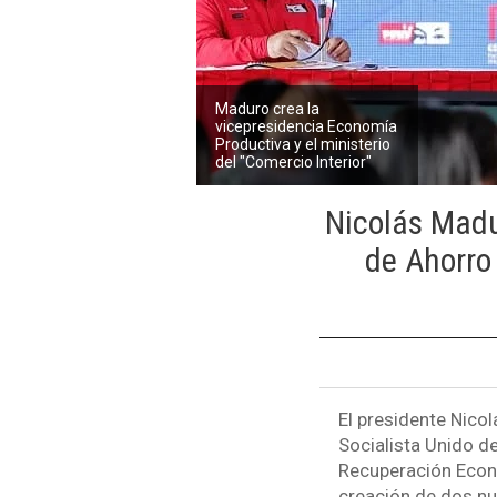
Maduro crea la
vicepresidencia Economía
Productiva y el ministerio
del "Comercio Interior"
Nicolás Madu
de Ahorro 
El presidente Nico
Socialista Unido d
Recuperación Econó
creación de dos nu