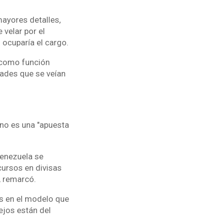
ayores detalles,
velar por el
 ocuparía el cargo.
a como función
idades que se veían
no es una "apuesta
 Venezuela se
cursos en divisas
, remarcó.
as en el modelo que
ejos están del