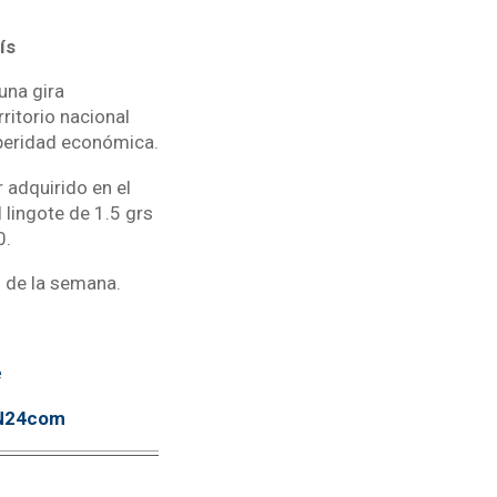
ís
una gira
ritorio nacional
speridad económica.
 adquirido en el
 lingote de 1.5 grs
0.
o de la semana.
e
TN24com