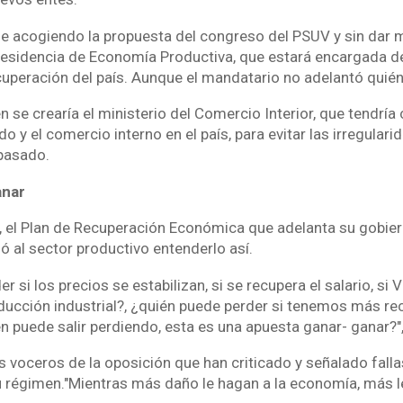
 acogiendo la propuesta del congreso del PSUV y sin dar m
presidencia de Economía Productiva, que estará encargada de 
cuperación del país. Aunque el mandatario no adelantó quién
 se crearía el ministerio del Comercio Interior, que tendrí
o y el comercio interno en el país, para evitar las irregular
pasado.
anar
, el Plan de Recuperación Económica que adelanta su gobier
ió al sector productivo entenderlo así.
r si los precios se estabilizan, si se recupera el salario, si
ducción industrial?, ¿quién puede perder si tenemos más re
n puede salir perdiendo, esta es una apuesta ganar- ganar?"
s voceros de la oposición que han criticado y señalado fall
su régimen."Mientras más daño le hagan a la economía, más l