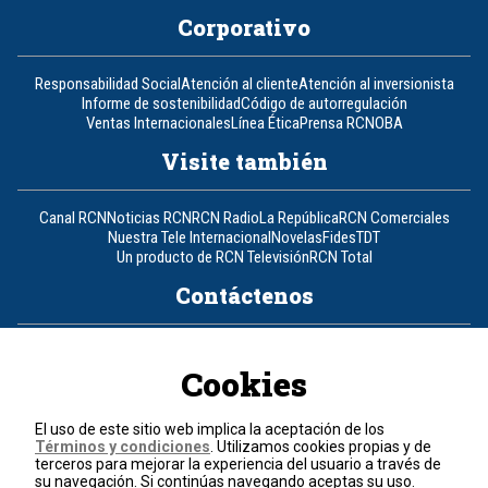
Corporativo
Responsabilidad Social
Atención al cliente
Atención al inversionista
Informe de sostenibilidad
Código de autorregulación
Ventas Internacionales
Línea Ética
Prensa RCN
OBA
Visite también
Canal RCN
Noticias RCN
RCN Radio
La República
RCN Comerciales
Nuestra Tele Internacional
Novelas
Fides
TDT
Un producto de RCN Televisión
RCN Total
Contáctenos
Teléfono
+57 (601) 426 92 92
Cookies
Política de datos personales
Política de cookies
El uso de este sitio web implica la aceptación de los
Términos y condiciones
Términos y condiciones
. Utilizamos cookies propias y de
terceros para mejorar la experiencia del usuario a través de
su navegación. Si continúas navegando aceptas su uso.
© 2026, RCN Medios.