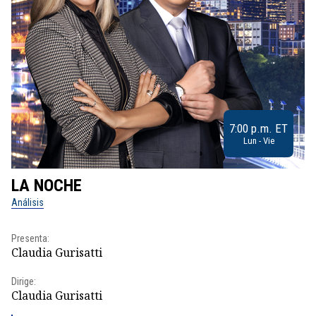
7:00 p.m. ET
Lun - Vie
LA NOCHE
L
Análisis
No
Presenta:
Pr
Claudia Gurisatti
Id
Dirige:
Dir
Claudia Gurisatti
Id