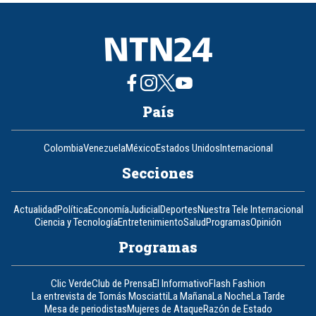
8
País
Colombia
Venezuela
México
Estados Unidos
Internacional
Secciones
Actualidad
Política
Economía
Judicial
Deportes
Nuestra Tele Internacional
Ciencia y Tecnología
Entretenimiento
Salud
Programas
Opinión
Programas
Clic Verde
Club de Prensa
El Informativo
Flash Fashion
La entrevista de Tomás Mosciatti
La Mañana
La Noche
La Tarde
Mesa de periodistas
Mujeres de Ataque
Razón de Estado