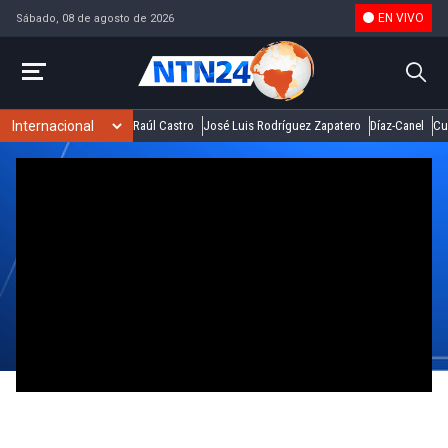
EN VIVO
Sábado, 08 de agosto de 2026
Raúl Castro
José Luis Rodríguez Zapatero
Díaz-Canel
Cu