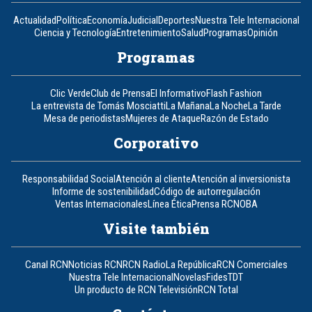
Actualidad
Política
Economía
Judicial
Deportes
Nuestra Tele Internacional
Ciencia y Tecnología
Entretenimiento
Salud
Programas
Opinión
Programas
Clic Verde
Club de Prensa
El Informativo
Flash Fashion
La entrevista de Tomás Mosciatti
La Mañana
La Noche
La Tarde
Mesa de periodistas
Mujeres de Ataque
Razón de Estado
Corporativo
Responsabilidad Social
Atención al cliente
Atención al inversionista
Informe de sostenibilidad
Código de autorregulación
Ventas Internacionales
Línea Ética
Prensa RCN
OBA
Visite también
Canal RCN
Noticias RCN
RCN Radio
La República
RCN Comerciales
Nuestra Tele Internacional
Novelas
Fides
TDT
Un producto de RCN Televisión
RCN Total