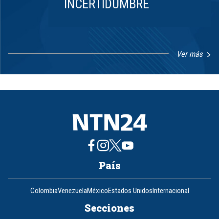
INCERTIDUMBRE
Ver más
Item
1
of
8
País
Colombia
Venezuela
México
Estados Unidos
Internacional
Secciones