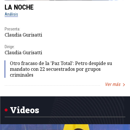
LA NOCHE
L
Análisis
No
Presenta:
Pr
Claudia Gurisatti
Id
Dirige:
Dir
Claudia Gurisatti
Id
Otro fracaso de la 'Paz Total': Petro despide su
mandato con 22 secuestrados por grupos
criminales
Ver más
Item
1
of
5
Videos