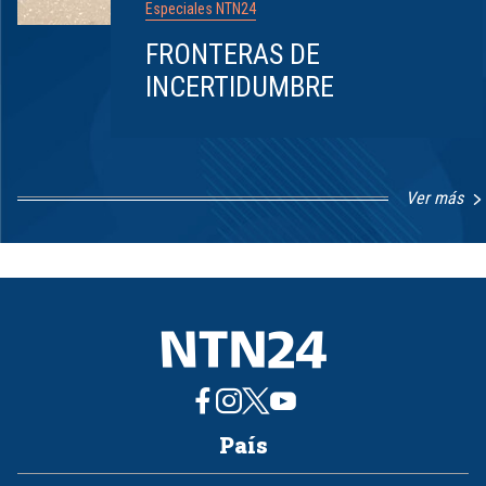
Especiales NTN24
FRONTERAS DE
INCERTIDUMBRE
Ver más
Item
1
of
8
País