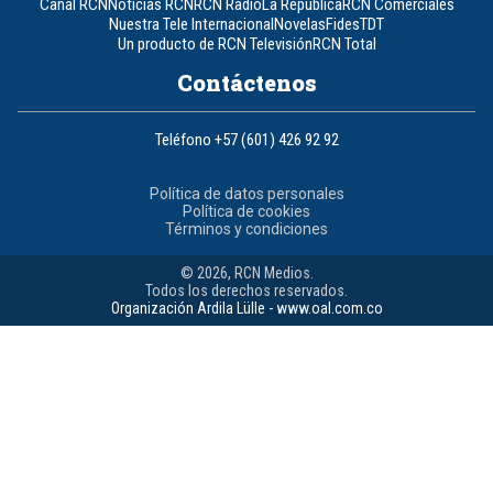
Canal RCN
Noticias RCN
RCN Radio
La República
RCN Comerciales
Nuestra Tele Internacional
Novelas
Fides
TDT
Un producto de RCN Televisión
RCN Total
Contáctenos
Teléfono
+57 (601) 426 92 92
Política de datos personales
Política de cookies
Términos y condiciones
© 2026, RCN Medios.
Todos los derechos reservados.
Organización Ardila Lülle - www.oal.com.co