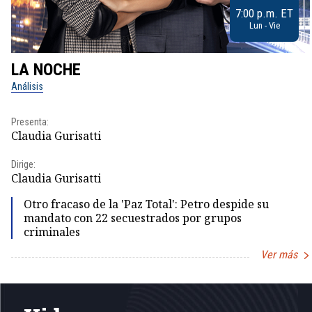
7:00 p.m. ET
Lun - Vie
LA NOCHE
Análisis
Presenta:
Claudia Gurisatti
Dirige:
Claudia Gurisatti
Otro fracaso de la 'Paz Total': Petro despide su
mandato con 22 secuestrados por grupos
criminales
Ver más
Item
1
of
5