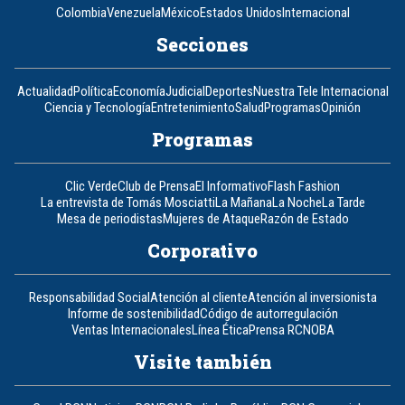
Colombia
Venezuela
México
Estados Unidos
Internacional
Secciones
Actualidad
Política
Economía
Judicial
Deportes
Nuestra Tele Internacional
Ciencia y Tecnología
Entretenimiento
Salud
Programas
Opinión
Programas
Clic Verde
Club de Prensa
El Informativo
Flash Fashion
La entrevista de Tomás Mosciatti
La Mañana
La Noche
La Tarde
Mesa de periodistas
Mujeres de Ataque
Razón de Estado
Corporativo
Responsabilidad Social
Atención al cliente
Atención al inversionista
Informe de sostenibilidad
Código de autorregulación
Ventas Internacionales
Línea Ética
Prensa RCN
OBA
Visite también