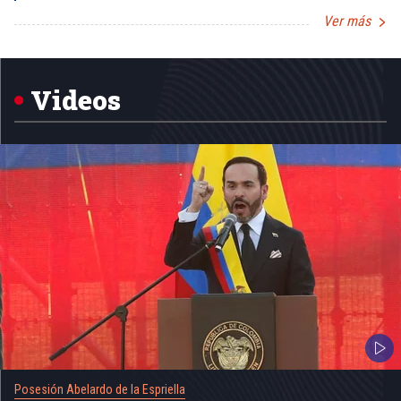
Ver más
Item
1
of
5
Videos
Posesión Abelardo de la Espriella