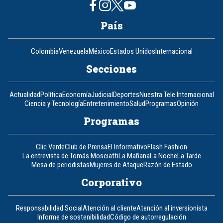
País
Colombia
Venezuela
México
Estados Unidos
Internacional
Secciones
Actualidad
Política
Economía
Judicial
Deportes
Nuestra Tele Internacional
Ciencia y Tecnología
Entretenimiento
Salud
Programas
Opinión
Programas
Clic Verde
Club de Prensa
El Informativo
Flash Fashion
La entrevista de Tomás Mosciatti
La Mañana
La Noche
La Tarde
Mesa de periodistas
Mujeres de Ataque
Razón de Estado
Corporativo
Responsabilidad Social
Atención al cliente
Atención al inversionista
Informe de sostenibilidad
Código de autorregulación