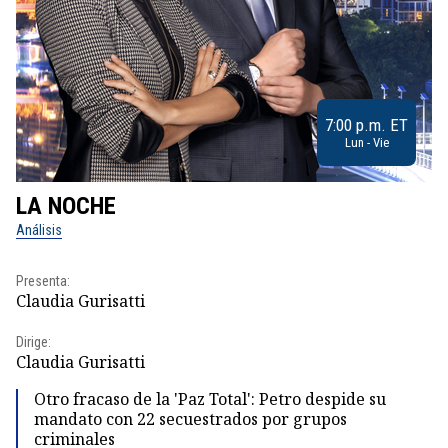
7:00 p.m. ET
Lun - Vie
LA NOCHE
L
Análisis
No
Presenta:
Pr
Claudia Gurisatti
Id
Dirige:
Dir
Claudia Gurisatti
Id
Otro fracaso de la 'Paz Total': Petro despide su
mandato con 22 secuestrados por grupos
criminales