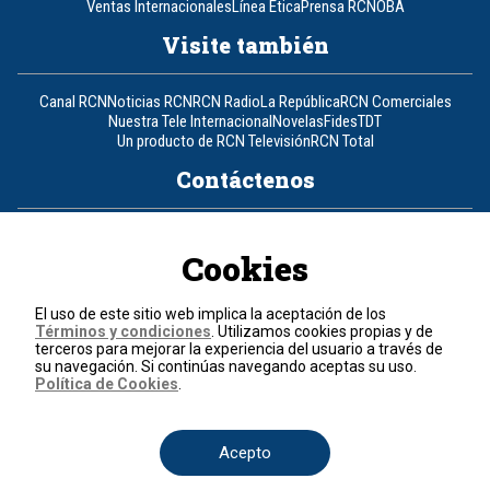
Ventas Internacionales
Línea Ética
Prensa RCN
OBA
Visite también
Canal RCN
Noticias RCN
RCN Radio
La República
RCN Comerciales
Nuestra Tele Internacional
Novelas
Fides
TDT
Un producto de RCN Televisión
RCN Total
Contáctenos
Teléfono
+57 (601) 426 92 92
Cookies
Política de datos personales
Política de cookies
El uso de este sitio web implica la aceptación de los
Términos y condiciones
Términos y condiciones
. Utilizamos cookies propias y de
terceros para mejorar la experiencia del usuario a través de
su navegación. Si continúas navegando aceptas su uso.
© 2026, RCN Medios.
Política de Cookies
.
Todos los derechos reservados.
Organización Ardila Lülle - www.oal.com.co
Acepto