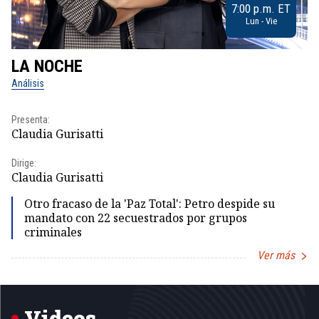
7:00 p.m. ET
Lun - Vie
LA NOCHE
L
Análisis
No
Presenta:
Pr
Claudia Gurisatti
Id
Dirige:
Dir
Claudia Gurisatti
Id
Otro fracaso de la 'Paz Total': Petro despide su
mandato con 22 secuestrados por grupos
criminales
Ver más
Item
1
of
5
Videos