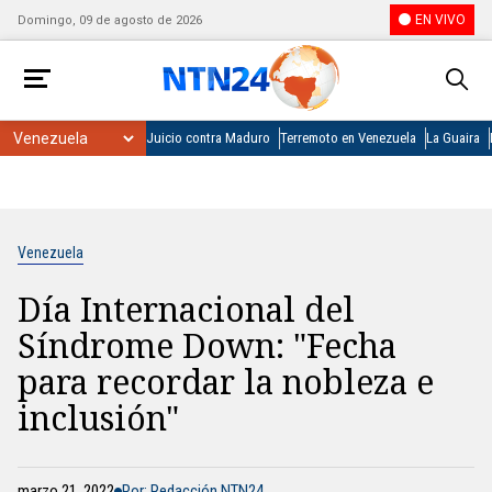
EN VIVO
Domingo, 09 de agosto de 2026
Juicio contra Maduro
Terremoto en Venezuela
La Guaira
Venezuela
Día Internacional del
Síndrome Down: "Fecha
para recordar la nobleza e
inclusión"
marzo 21, 2022
Por: Redacción NTN24