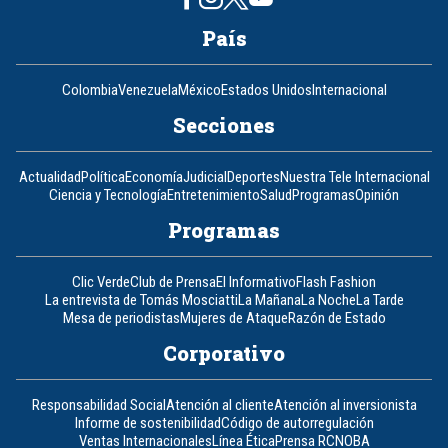
País
Colombia
Venezuela
México
Estados Unidos
Internacional
Secciones
Actualidad
Política
Economía
Judicial
Deportes
Nuestra Tele Internacional
Ciencia y Tecnología
Entretenimiento
Salud
Programas
Opinión
Programas
Clic Verde
Club de Prensa
El Informativo
Flash Fashion
La entrevista de Tomás Mosciatti
La Mañana
La Noche
La Tarde
Mesa de periodistas
Mujeres de Ataque
Razón de Estado
Corporativo
Responsabilidad Social
Atención al cliente
Atención al inversionista
Informe de sostenibilidad
Código de autorregulación
Ventas Internacionales
Línea Ética
Prensa RCN
OBA