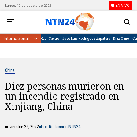
EN VIVO
Lunes, 10 de agosto de 2026
Raúl Castro
José Luis Rodríguez Zapatero
Díaz-Canel
Cu
China
Diez personas murieron en
un incendio registrado en
Xinjiang, China
noviembre 25, 2022
Por: Redacción NTN24