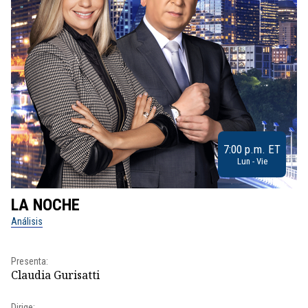
7:00 p.m. ET
Lun - Vie
LA NOCHE
L
Análisis
No
Pr
Presenta:
Id
Claudia Gurisatti
Dir
Dirige: