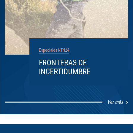
Especiales NTN24
FRONTERAS DE
INCERTIDUMBRE
Ver más
Item
1
of
8