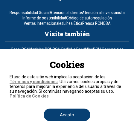
Responsabilidad Social
Atención al cliente
Atención al inversionista
Informe de sostenibilidad
Código de autorregulación
Ventas Internacionales
Línea Ética
Prensa RCN
OBA
Visite también
Canal RCN
Noticias RCN
RCN Radio
La República
RCN Comerciales
Nuestra Tele Internacional
Novelas
Fides
TDT
Un producto de RCN Televisión
RCN Total
Cookies
Contáctenos
El uso de este sitio web implica la aceptación de los
Términos y condiciones
. Utilizamos cookies propias y de
Teléfono
+57 (601) 426 92 92
terceros para mejorar la experiencia del usuario a través de
su navegación. Si continúas navegando aceptas su uso.
Política de Cookies
.
Política de datos personales
Política de cookies
Términos y condiciones
Acepto
© 2026, RCN Medios.
Todos los derechos reservados.
Organización Ardila Lülle - www.oal.com.co