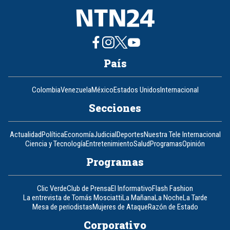
País
Colombia
Venezuela
México
Estados Unidos
Internacional
Secciones
Actualidad
Política
Economía
Judicial
Deportes
Nuestra Tele Internacional
Ciencia y Tecnología
Entretenimiento
Salud
Programas
Opinión
Programas
Clic Verde
Club de Prensa
El Informativo
Flash Fashion
La entrevista de Tomás Mosciatti
La Mañana
La Noche
La Tarde
Mesa de periodistas
Mujeres de Ataque
Razón de Estado
Corporativo