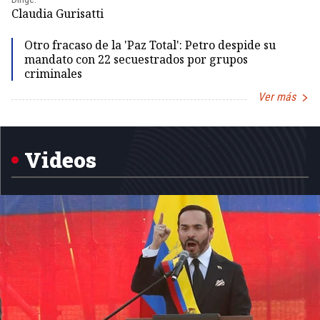
Id
Claudia Gurisatti
Otro fracaso de la 'Paz Total': Petro despide su
mandato con 22 secuestrados por grupos
criminales
Ver más
Item
1
of
5
Videos