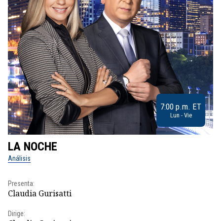
7:00 p.m. ET
Lun - Vie
LA NOCHE
L
Análisis
No
Presenta:
Pr
Claudia Gurisatti
Id
Dirige:
Dir