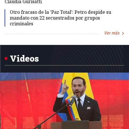
Claudia Gurisatti
Id
Otro fracaso de la 'Paz Total': Petro despide su
mandato con 22 secuestrados por grupos
criminales
Ver más
Item
1
of
5
Videos