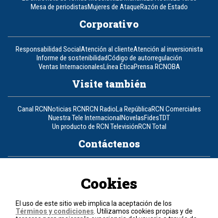
Mesa de periodistas
Mujeres de Ataque
Razón de Estado
Corporativo
Responsabilidad Social
Atención al cliente
Atención al inversionista
Informe de sostenibilidad
Código de autorregulación
Ventas Internacionales
Línea Ética
Prensa RCN
OBA
Visite también
Canal RCN
Noticias RCN
RCN Radio
La República
RCN Comerciales
Nuestra Tele Internacional
Novelas
Fides
TDT
Un producto de RCN Televisión
RCN Total
Contáctenos
Teléfono
+57 (601) 426 92 92
Cookies
Política de datos personales
Política de cookies
El uso de este sitio web implica la aceptación de los
Términos y condiciones
Términos y condiciones
. Utilizamos cookies propias y de