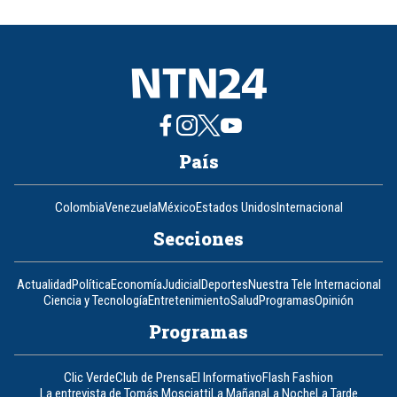
of
8
País
Colombia
Venezuela
México
Estados Unidos
Internacional
Secciones
Actualidad
Política
Economía
Judicial
Deportes
Nuestra Tele Internacional
Ciencia y Tecnología
Entretenimiento
Salud
Programas
Opinión
Programas
Clic Verde
Club de Prensa
El Informativo
Flash Fashion
La entrevista de Tomás Mosciatti
La Mañana
La Noche
La Tarde