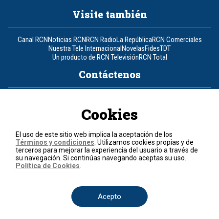
Visite también
Canal RCN
Noticias RCN
RCN Radio
La República
RCN Comerciales
Nuestra Tele Internacional
Novelas
Fides
TDT
Un producto de RCN Televisión
RCN Total
Contáctenos
Teléfono
+57 (601) 426 92 92
Cookies
Política de datos personales
Política de cookies
El uso de este sitio web implica la aceptación de los
Términos y condiciones
Términos y condiciones
. Utilizamos cookies propias y de
terceros para mejorar la experiencia del usuario a través de
su navegación. Si continúas navegando aceptas su uso.
© 2026, RCN Medios.
Política de Cookies
.
Todos los derechos reservados.
Organización Ardila Lülle - www.oal.com.co
Acepto