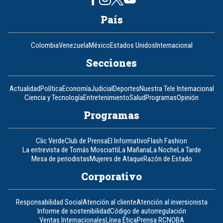
País
Colombia
Venezuela
México
Estados Unidos
Internacional
Secciones
Actualidad
Política
Economía
Judicial
Deportes
Nuestra Tele Internacional
Ciencia y Tecnología
Entretenimiento
Salud
Programas
Opinión
Programas
Clic Verde
Club de Prensa
El Informativo
Flash Fashion
La entrevista de Tomás Mosciatti
La Mañana
La Noche
La Tarde
Mesa de periodistas
Mujeres de Ataque
Razón de Estado
Corporativo
Responsabilidad Social
Atención al cliente
Atención al inversionista
Informe de sostenibilidad
Código de autorregulación
Ventas Internacionales
Línea Ética
Prensa RCN
OBA