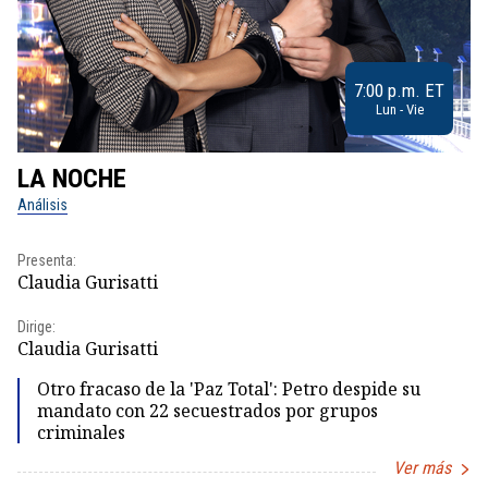
7:00 p.m. ET
Lun - Vie
LA NOCHE
L
Análisis
No
Presenta:
Pr
Claudia Gurisatti
Id
Dirige:
Dir
Claudia Gurisatti
Id
Otro fracaso de la 'Paz Total': Petro despide su
mandato con 22 secuestrados por grupos
criminales
Ver más
Item