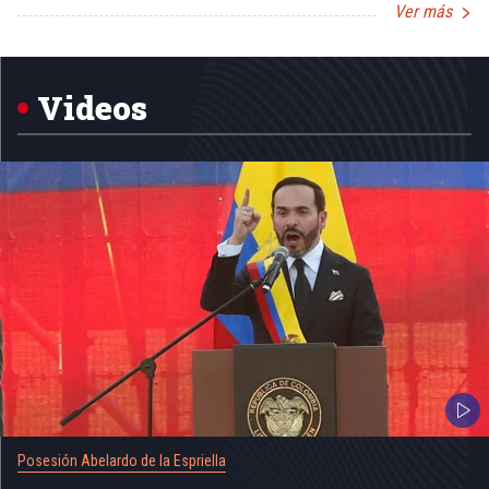
Ver más
Item
1
of
5
Videos
Posesión Abelardo de la Espriella