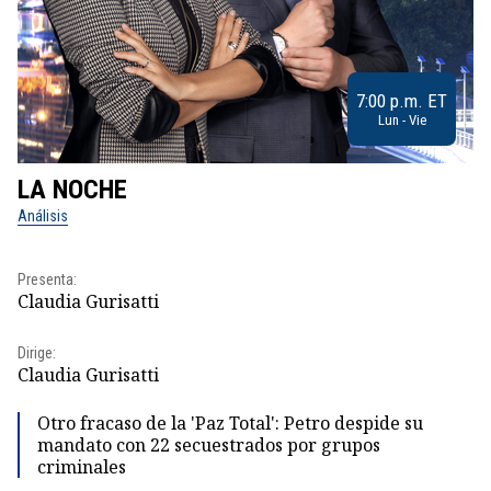
7:00 p.m. ET
Lun - Vie
LA NOCHE
L
Análisis
No
Pr
Presenta:
Id
Claudia Gurisatti
Dir
Dirige:
Id
Claudia Gurisatti
Otro fracaso de la 'Paz Total': Petro despide su
mandato con 22 secuestrados por grupos
criminales