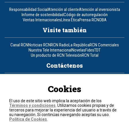
Responsabilidad Social
Atención al cliente
Atención al inversionista
Informe de sostenibilidad
Código de autorregulación
Ventas Internacionales
Línea Ética
Prensa RCN
OBA
Visite también
Canal RCN
Noticias RCN
RCN Radio
La República
RCN Comerciales
Nuestra Tele Internacional
Novelas
Fides
TDT
Un producto de RCN Televisión
RCN Total
Contáctenos
Teléfono
+57 (601) 426 92 92
Cookies
Política de datos personales
Política de cookies
El uso de este sitio web implica la aceptación de los
Términos y condiciones
Términos y condiciones
. Utilizamos cookies propias y de
terceros para mejorar la experiencia del usuario a través de
su navegación. Si continúas navegando aceptas su uso.
© 2026, RCN Medios.
Política de Cookies
.
Todos los derechos reservados.
Organización Ardila Lülle - www.oal.com.co