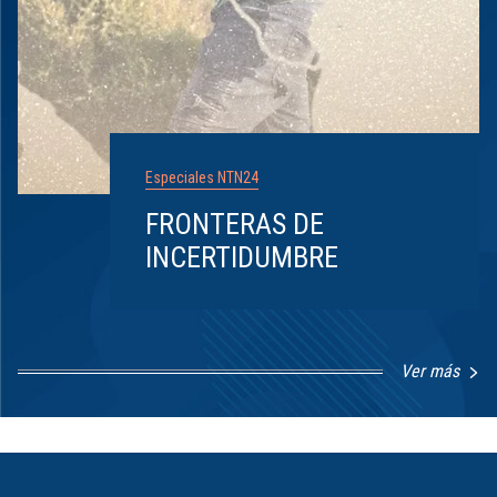
Especiales NTN24
FRONTERAS DE
INCERTIDUMBRE
Ver más
Item
1
of
8