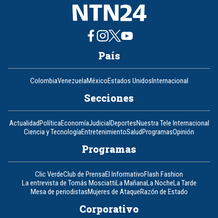
País
Colombia
Venezuela
México
Estados Unidos
Internacional
Secciones
Actualidad
Política
Economía
Judicial
Deportes
Nuestra Tele Internacional
Ciencia y Tecnología
Entretenimiento
Salud
Programas
Opinión
Programas
Clic Verde
Club de Prensa
El Informativo
Flash Fashion
La entrevista de Tomás Mosciatti
La Mañana
La Noche
La Tarde
Mesa de periodistas
Mujeres de Ataque
Razón de Estado
Corporativo