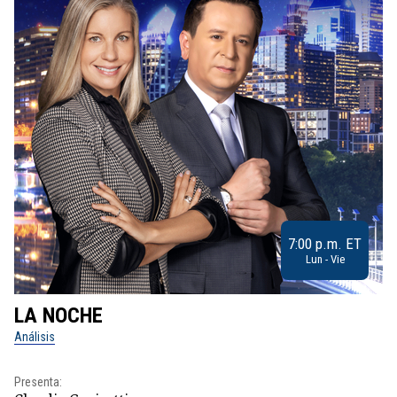
7:00 p.m. ET
Lun - Vie
LA NOCHE
L
Análisis
No
Presenta:
Pr