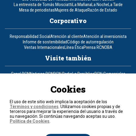
La entrevista de Tomás Mosciatti
La Mañana
La Noche
La Tarde
Mesa de periodistas
Mujeres de Ataque
Razón de Estado
Corporativo
Responsabilidad Social
Atención al cliente
Atención al inversionista
Informe de sostenibilidad
Código de autorregulación
Ventas Internacionales
Línea Ética
Prensa RCN
OBA
Visite también
Canal RCN
Noticias RCN
RCN Radio
La República
RCN Comerciales
Nuestra Tele Internacional
Novelas
Fides
TDT
Un producto de RCN Televisión
RCN Total
Cookies
Contáctenos
El uso de este sitio web implica la aceptación de los
Términos y condiciones
. Utilizamos cookies propias y de
Teléfono
+57 (601) 426 92 92
terceros para mejorar la experiencia del usuario a través de
su navegación. Si continúas navegando aceptas su uso.
Política de Cookies
.
Política de datos personales
Política de cookies
Términos y condiciones