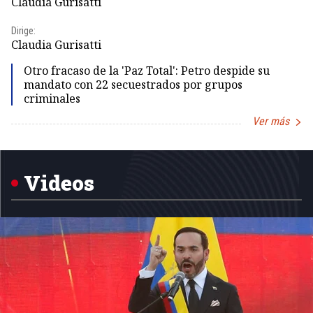
Claudia Gurisatti
Id
Dirige:
Dir
Claudia Gurisatti
Id
Otro fracaso de la 'Paz Total': Petro despide su
mandato con 22 secuestrados por grupos
criminales
Ver más
Item
1
of
5
Videos