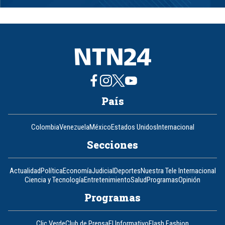
1
of
8
País
Colombia
Venezuela
México
Estados Unidos
Internacional
Secciones
Actualidad
Política
Economía
Judicial
Deportes
Nuestra Tele Internacional
Ciencia y Tecnología
Entretenimiento
Salud
Programas
Opinión
Programas
Clic Verde
Club de Prensa
El Informativo
Flash Fashion