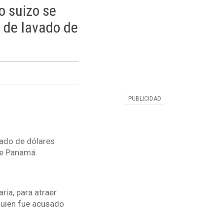
o suizo se
a de lavado de
vado de dólares
 de Panamá.
ria, para atraer
 quien fue acusado