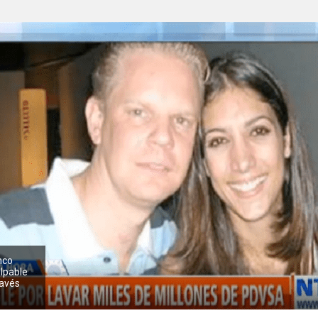
nco
ulpable
ravés