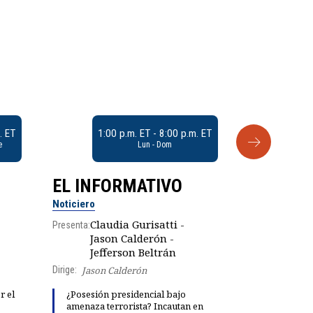
. ET
1:00 p.m. ET - 8:00 p.m. ET
e
Lun - Dom
EL INFORMATIVO
CLUB D
Noticiero
Análisis
Claudia Gurisatti -
Presenta:
Jason Calderón -
Robe
Presenta:
Jefferson Beltrán
Dirige:
Jason Calderón
Explosivas 
r el
¿Posesión presidencial bajo
María Fern
amenaza terrorista? Incautan en
"fiestas de 