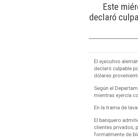
Este miér
declaró culpa
El ejecutivo alemán
declaró culpable po
dólares provenient
Según el Departame
mientras ejercía co
En la trama de lav
El banquero admitió
clientes privados, 
formalmente de bl