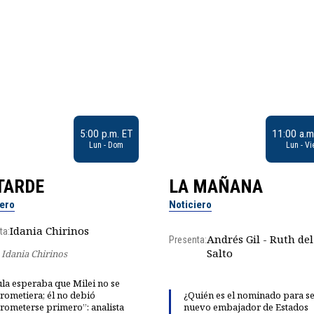
5:00 p.m. ET
11:00 a.m
Lun - Dom
Lun - Vi
TARDE
LA MAÑANA
iero
Noticiero
Idania Chirinos
ta:
Andrés Gil - Ruth del
Presenta:
Salto
Idania Chirinos
la esperaba que Milei no se
rometiera; él no debió
¿Quién es el nominado para se
rometerse primero”: analista
nuevo embajador de Estados