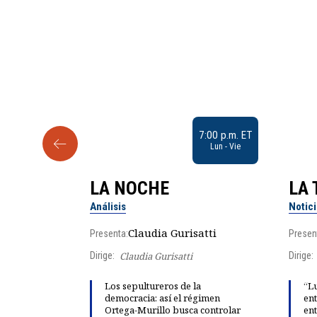
9:30 a.m. ET
7:00 p.m. ET
Sab
Lun - Vie
LA NOCHE
LA 
Análisis
Notic
lgo
Claudia Gurisatti
Presenta:
Presen
Dirige:
Claudia Gurisatti
Dirige:
ño acelera
Los sepultureros de la
“Lu
 llevar al
democracia: así el régimen
ent
rds de calor,
Ortega-Murillo busca controlar
ent