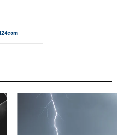
e
TN24com