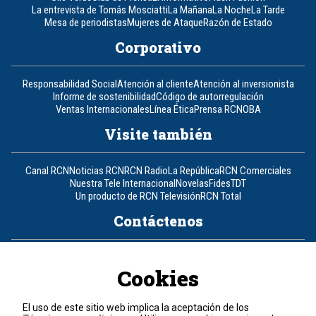
La entrevista de Tomás Mosciatti
La Mañana
La Noche
La Tarde
Mesa de periodistas
Mujeres de Ataque
Razón de Estado
Corporativo
Responsabilidad Social
Atención al cliente
Atención al inversionista
Informe de sostenibilidad
Código de autorregulación
Ventas Internacionales
Línea Ética
Prensa RCN
OBA
Visite también
Canal RCN
Noticias RCN
RCN Radio
La República
RCN Comerciales
Nuestra Tele Internacional
Novelas
Fides
TDT
Un producto de RCN Televisión
RCN Total
Contáctenos
Teléfono
+57 (601) 426 92 92
Cookies
Política de datos personales
Política de cookies
El uso de este sitio web implica la aceptación de los
Términos y condiciones