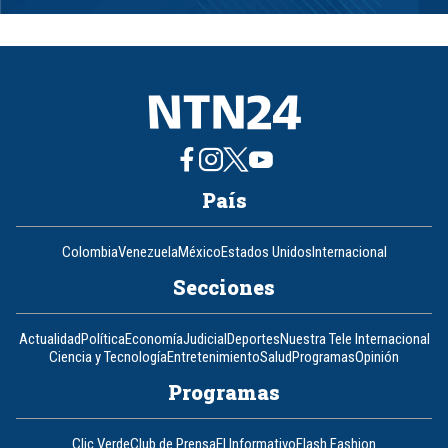
1
of
8
País
Colombia
Venezuela
México
Estados Unidos
Internacional
Secciones
Actualidad
Política
Economía
Judicial
Deportes
Nuestra Tele Internacional
Ciencia y Tecnología
Entretenimiento
Salud
Programas
Opinión
Programas
Clic Verde
Club de Prensa
El Informativo
Flash Fashion