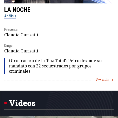
LA NOCHE
L
Análisis
No
Presenta:
Pr
Claudia Gurisatti
Id
Dirige:
Dir
Claudia Gurisatti
Id
Otro fracaso de la 'Paz Total': Petro despide su
mandato con 22 secuestrados por grupos
criminales
Ver más
Item
1
of
5
Videos