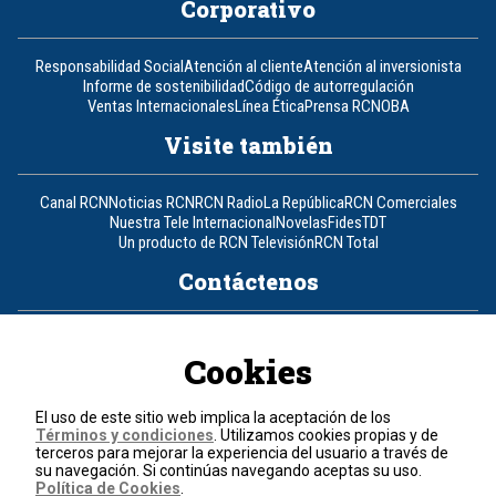
Corporativo
Responsabilidad Social
Atención al cliente
Atención al inversionista
Informe de sostenibilidad
Código de autorregulación
Ventas Internacionales
Línea Ética
Prensa RCN
OBA
Visite también
Canal RCN
Noticias RCN
RCN Radio
La República
RCN Comerciales
Nuestra Tele Internacional
Novelas
Fides
TDT
Un producto de RCN Televisión
RCN Total
Contáctenos
Teléfono
+57 (601) 426 92 92
Cookies
Política de datos personales
Política de cookies
El uso de este sitio web implica la aceptación de los
Términos y condiciones
Términos y condiciones
. Utilizamos cookies propias y de
terceros para mejorar la experiencia del usuario a través de
su navegación. Si continúas navegando aceptas su uso.
© 2026, RCN Medios.
Política de Cookies
.
Todos los derechos reservados.