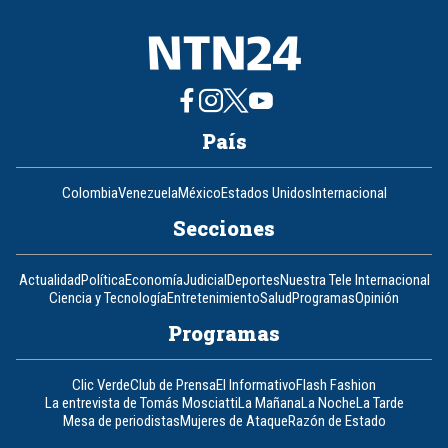
País
Colombia
Venezuela
México
Estados Unidos
Internacional
Secciones
Actualidad
Política
Economía
Judicial
Deportes
Nuestra Tele Internacional
Ciencia y Tecnología
Entretenimiento
Salud
Programas
Opinión
Programas
Clic Verde
Club de Prensa
El Informativo
Flash Fashion
La entrevista de Tomás Mosciatti
La Mañana
La Noche
La Tarde
Mesa de periodistas
Mujeres de Ataque
Razón de Estado