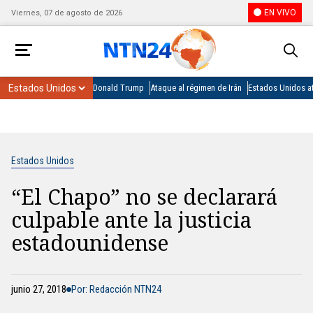
EN VIVO
Viernes, 07 de agosto de 2026
Donald Trump
Ataque al régimen de Irán
Estados Unidos at
Estados Unidos
“El Chapo” no se declarará
culpable ante la justicia
estadounidense
junio 27, 2018
Por: Redacción NTN24