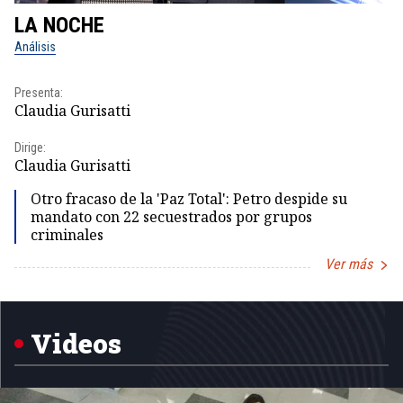
LA NOCHE
L
Análisis
No
Presenta:
Pr
Claudia Gurisatti
Id
Dirige:
Dir
Claudia Gurisatti
Id
Otro fracaso de la 'Paz Total': Petro despide su
mandato con 22 secuestrados por grupos
criminales
Ver más
Item
1
of
5
Videos