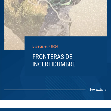
Especiales NTN24
FRONTERAS DE
INCERTIDUMBRE
Ver más
Item
1
of
8