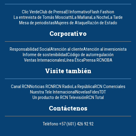
Clic Verde
Club de Prensa
El Informativo
Flash Fashion
La entrevista de Tomás Mosciatti
La Mañana
La Noche
La Tarde
Mesa de periodistas
Mujeres de Ataque
Razón de Estado
Corporativo
Responsabilidad Social
Atención al cliente
Atención al inversionista
Informe de sostenibilidad
Código de autorregulación
Ventas Internacionales
Línea Ética
Prensa RCN
OBA
Visite también
Canal RCN
Noticias RCN
RCN Radio
La República
RCN Comerciales
Nuestra Tele Internacional
Novelas
Fides
TDT
Un producto de RCN Televisión
RCN Total
Contáctenos
Teléfono
+57 (601) 426 92 92