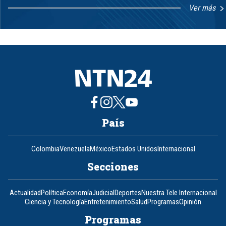
Ver más
Item
1
of
8
País
Colombia
Venezuela
México
Estados Unidos
Internacional
Secciones
Actualidad
Política
Economía
Judicial
Deportes
Nuestra Tele Internacional
Ciencia y Tecnología
Entretenimiento
Salud
Programas
Opinión
Programas