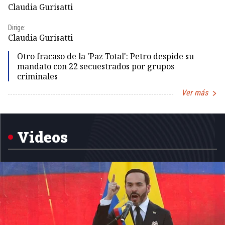
Pr
Claudia Gurisatti
Id
Dirige:
Dir
Claudia Gurisatti
Id
Otro fracaso de la 'Paz Total': Petro despide su
mandato con 22 secuestrados por grupos
criminales
Ver más
Item
1
of
5
Videos