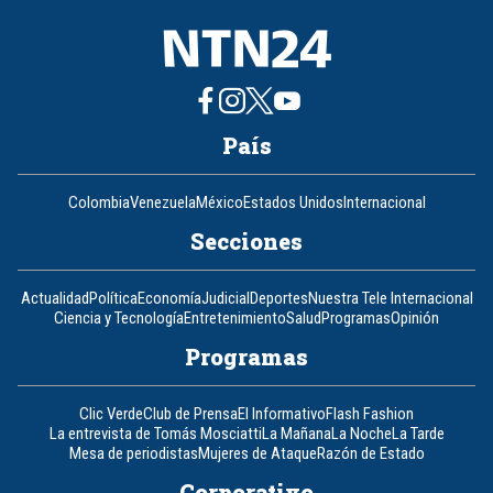
País
Colombia
Venezuela
México
Estados Unidos
Internacional
Secciones
Actualidad
Política
Economía
Judicial
Deportes
Nuestra Tele Internacional
Ciencia y Tecnología
Entretenimiento
Salud
Programas
Opinión
Programas
Clic Verde
Club de Prensa
El Informativo
Flash Fashion
La entrevista de Tomás Mosciatti
La Mañana
La Noche
La Tarde
Mesa de periodistas
Mujeres de Ataque
Razón de Estado
Corporativo