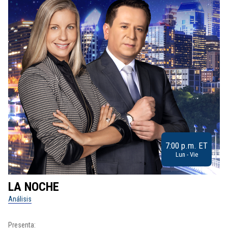
7:00 p.m. ET
Lun - Vie
LA NOCHE
L
Análisis
No
Presenta: