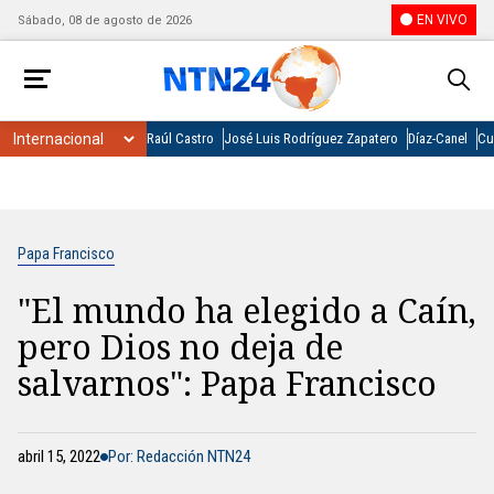
EN VIVO
Sábado, 08 de agosto de 2026
Raúl Castro
José Luis Rodríguez Zapatero
Díaz-Canel
Cu
Papa Francisco
"El mundo ha elegido a Caín,
pero Dios no deja de
salvarnos": Papa Francisco
abril 15, 2022
Por: Redacción NTN24