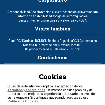
Responsabilidad Social
Atención al cliente
Atención al inversionista
Informe de sostenibilidad
Código de autorregulación
Ventas Internacionales
Línea Ética
Prensa RCN
OBA
Visite también
Canal RCN
Noticias RCN
RCN Radio
La República
RCN Comerciales
Nuestra Tele Internacional
Novelas
Fides
TDT
Un producto de RCN Televisión
RCN Total
Contáctenos
Teléfono
+57 (601) 426 92 92
Cookies
Política de datos personales
Política de cookies
El uso de este sitio web implica la aceptación de los
Términos y condiciones
Términos y condiciones
. Utilizamos cookies propias y de
terceros para mejorar la experiencia del usuario a través de
su navegación. Si continúas navegando aceptas su uso.
© 2026, RCN Medios.
Política de Cookies
.
Todos los derechos reservados.