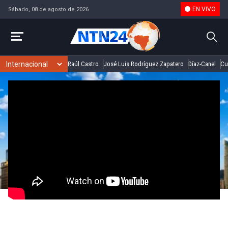
EN VIVO
Sábado, 08 de agosto de 2026
Raúl Castro
José Luis Rodríguez Zapatero
Díaz-Canel
Cu