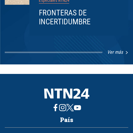
Especiales NTN24
FRONTERAS DE
INCERTIDUMBRE
Ver más
Item
1
of
8
País