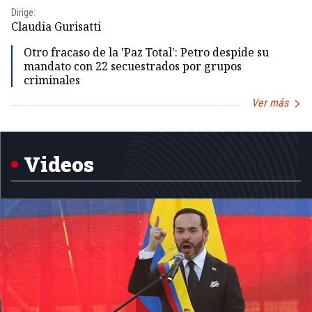
Dirige:
Dir
Claudia Gurisatti
Id
Otro fracaso de la 'Paz Total': Petro despide su
mandato con 22 secuestrados por grupos
criminales
Ver más
Item
1
of
5
Videos