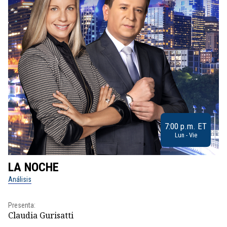
7:00 p.m. ET
Lun - Vie
LA NOCHE
L
Análisis
No
Presenta:
Pr
Claudia Gurisatti
Id