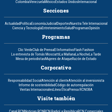
Colombia
Venezuela
México
Estados Unidos
Internacional
Secciones
Actualidad
Política
Economía
Judicial
Deportes
Nuestra Tele Internacional
Ciencia y Tecnología
Entretenimiento
Salud
Programas
Opinión
Programas
Clic Verde
Club de Prensa
El Informativo
Flash Fashion
La entrevista de Tomás Mosciatti
La Mañana
La Noche
La Tarde
Mesa de periodistas
Mujeres de Ataque
Razón de Estado
Corporativo
Responsabilidad Social
Atención al cliente
Atención al inversionista
Informe de sostenibilidad
Código de autorregulación
Ventas Internacionales
Línea Ética
Prensa RCN
OBA
Visite también
Canal RCN
Noticias RCN
RCN Radio
La República
RCN Comerciales