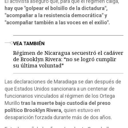
El activista aseguró que, para que el régimen caiga,
hay que
"golpear el bolsillo de la dictadura",
"acompañar a la resistencia democrática"
y
"acompañar también a las voces en el exilio".
o
VEA TAMBIÉN
Régimen de Nicaragua secuestró el cadáver
de Brooklyn Rivera: “no se logró cumplir
su última voluntad”
Las declaraciones de Maradiaga se dan después de
que Estados Unidos sancionara a un centenar de
funcionarios vinculados al régimen de los Ortega
Murillo
tras la muerte bajo custodia del preso
político Brooklyn Rivera,
quien estuvo en
desaparición forzada durante más de dos años.