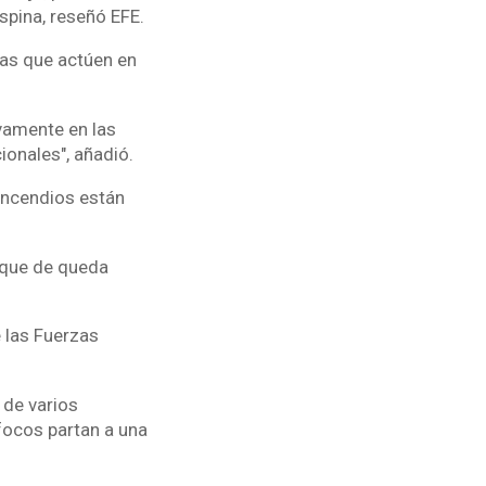
spina, reseñó EFE.
das que actúen en
ivamente en las
onales", añadió.
 incendios están
oque de queda
e las Fuerzas
 de varios
focos partan a una