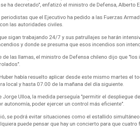
e ha decretado", enfatizó el ministro de Defensa, Alberto E
s periodistas que el Ejecutivo ha pedido a las Fuerzas Arma
con las autoridades civiles.
que sigan trabajando 24/7 y sus patrullajes se harán intens
cendios y donde se presuma que esos incendios son intenci
 de las llamas, el ministro de Defensa chileno dijo que "los
rolados".
 Huber había resuelto aplicar desde este mismo martes el t
a local y hasta 07.00 de la mañana del día siguiente.
 Jorge Ulloa, la medida perseguía "permitir el despliegue d
autonomía, poder ejercer un control más eficiente".
ó, se podrá evitar situaciones como el estallido simultáneo
alquiera puede pensar que hay un concierto para que cuatro 