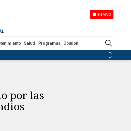
EN VIVO
EN VIVO
AL
etenimiento
Salud
Programas
Opinión
ias de las FARC
ezuela
Nicolás Maduro
Disidencias de las FARC
 en Venezuela
Nicolás Maduro
o por las
ndios