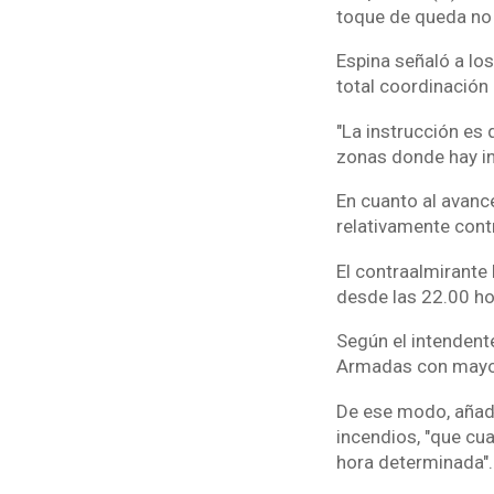
toque de queda no s
Espina señaló a lo
total coordinación 
"La instrucción es 
zonas donde hay in
En cuanto al avance
relativamente cont
El contraalmirante
desde las 22.00 hor
Según el intendente
Armadas con mayor 
De ese modo, añadi
incendios, "que cu
hora determinada".