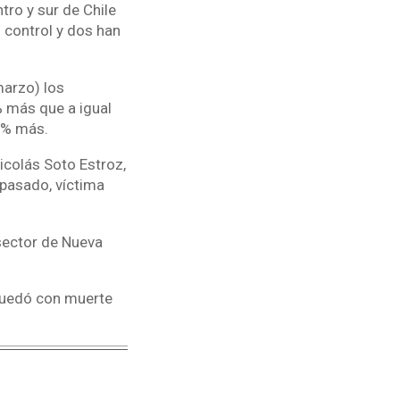
tro y sur de Chile
 control y dos han
marzo) los
% más que a igual
6 % más.
icolás Soto Estroz,
 pasado, víctima
 sector de Nueva
 quedó con muerte