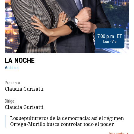
7:00 p.m. ET
Lun - Vie
LA NOCHE
L
Análisis
No
Presenta:
Pr
Claudia Gurisatti
Id
Dirige:
Dir
Claudia Gurisatti
Id
Los sepultureros de la democracia: así el régimen
Ortega-Murillo busca controlar todo el poder
Ver más