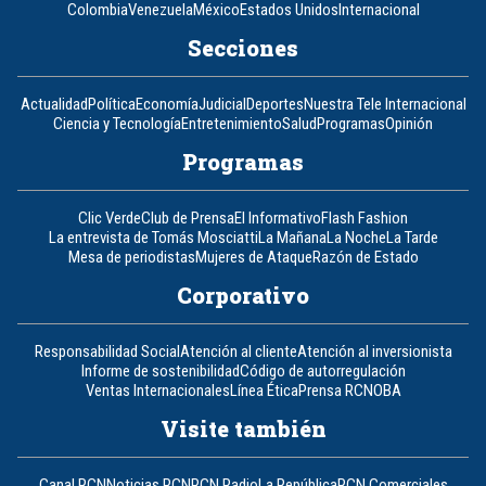
Colombia
Venezuela
México
Estados Unidos
Internacional
Secciones
Actualidad
Política
Economía
Judicial
Deportes
Nuestra Tele Internacional
Ciencia y Tecnología
Entretenimiento
Salud
Programas
Opinión
Programas
Clic Verde
Club de Prensa
El Informativo
Flash Fashion
La entrevista de Tomás Mosciatti
La Mañana
La Noche
La Tarde
Mesa de periodistas
Mujeres de Ataque
Razón de Estado
Corporativo
Responsabilidad Social
Atención al cliente
Atención al inversionista
Informe de sostenibilidad
Código de autorregulación
Ventas Internacionales
Línea Ética
Prensa RCN
OBA
Visite también
Canal RCN
Noticias RCN
RCN Radio
La República
RCN Comerciales