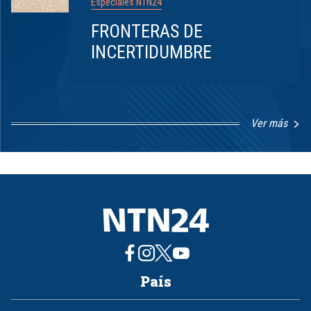
Especiales NTN24
FRONTERAS DE
INCERTIDUMBRE
Ver más
Item
1
of
8
País