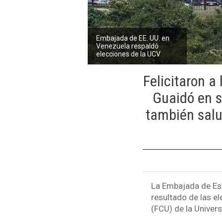
Embajada de EE. UU. en
Venezuela respaldó
elecciones de la UCV
Felicitaron a
Guaidó en s
también salu
La Embajada de Es
resultado de las e
(FCU) de la Univer