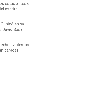
Los estudiantes en
el escrito
n Guaidó en su
e David Sosa,
 hechos violentos.
en caracas,
e