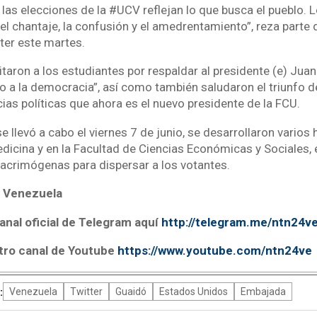
las elecciones de la #UCV reflejan lo que busca el pueblo. 
el chantaje, la confusión y el amedrentamiento”, reza parte d
ter este martes.
icitaron a los estudiantes por respaldar al presidente (e) Jua
no a la democracia”, así como también saludaron el triunfo d
ias políticas que ahora es el nuevo presidente de la FCU.
e llevó a cabo el viernes 7 de junio, se desarrollaron varios
edicina y en la Facultad de Ciencias Económicas y Sociales, 
lacrimógenas para dispersar a los votantes.
 Venezuela
anal oficial de Telegram aquí
http://telegram.me/ntn24v
tro canal de Youtube
https://www.youtube.com/ntn24ve
:
Venezuela
Twitter
Guaidó
Estados Unidos
Embajada