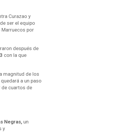
ntra Curazao y
de ser el equipo
e Marruecos por
traron después de
 3
con la que
a magnitud de los
 quedará a un paso
y de cuartos de
as Negras,
un
s y