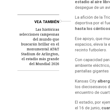
estadio al aire libr
despegue de un avi
La afición de la Tr
o
VEA TAMBIÉN
deportiva por el f
hasta los cánticos
Las históricas
selecciones campeonas
Ese apoyo, que muc
del mundo que
buscarán brillar en el
espacios, eleva la 
monumental AT&T
recinto futbolero.
Stadium de Arlington,
el estadio más grande
Con capacidad pa
del Mundial 2026
ambiente eléctrico,
pantallas gigantes 
Kansas City
alberg
los dieciseisavos d
encuentro de cuarto
El estadio, por eje
el 16 de junio,
cuan