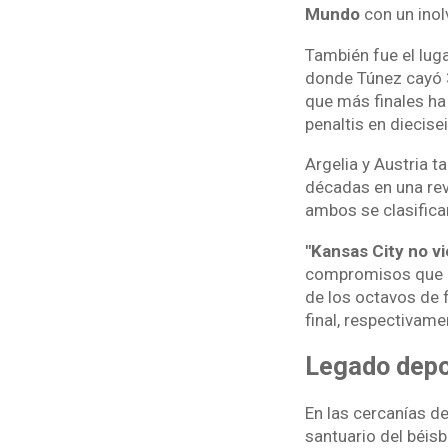
Mundo
con un inolv
También fue el lug
donde Túnez cayó 3
que más finales ha
penaltis en diecis
Argelia y Austria 
décadas en una re
ambos se clasificar
"Kansas City no vi
compromisos que a
de los octavos de f
final, respectivame
Legado depo
En las cercanías de
santuario del béis