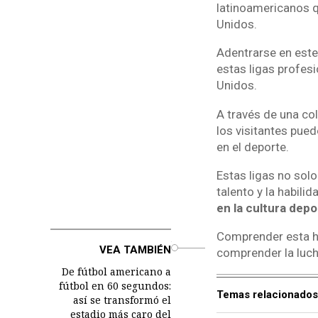
latinoamericanos q
Unidos.
Adentrarse en est
estas ligas profes
Unidos.
A través de una co
los visitantes pue
en el deporte.
Estas ligas no solo
talento y la habili
en la cultura dep
Comprender esta hi
o
VEA TAMBIÉN
comprender la lucha
De fútbol americano a
fútbol en 60 segundos:
Temas relacionados
así se transformó el
estadio más caro del