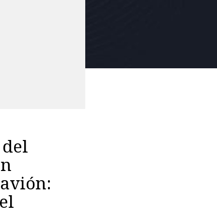
 del
un
 avión:
el