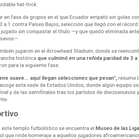
idable hat-trick.
ar en fase de grupos en el que Ecuador empató sin goles co
 a 1 contra Países Bajos, selección que llegó con el récord 
 jugado sin conquistar el título —y que quedó eliminada ant
eisavos—.
también jugaron en el Arrowhead Stadium, donde se reencon
vancha histórica
que culminó en una reñida paridad de 3 a
on para la siguiente fase.
ene suave... aquí llegan selecciones que pesan",
resume l
coge esta sede de Estados Unidos, donde algún equipo se
inal y de las semifinales tras los partidos de dieciseisavos 
nte.
rtivo
 este templo futbolístico se encuentra el
Museo de las Lig
bol que rinde homenaje a aquellos jugadores afroamericano