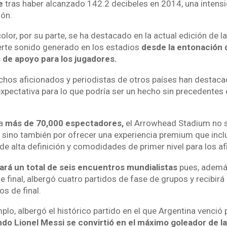
e
tras haber alcanzado 142.2 decibeles en 2014, una intensi
ón.
icolor, por su parte, se ha destacado en la actual edición de 
uerte sonido generado en los estadios
desde la entonación 
 de apoyo para los jugadores.
hos aficionados y periodistas de otros países han destaca
expectativa para lo que podría ser un hecho sin precedentes 
ra
más de 70,000 espectadores,
el Arrowhead Stadium no s
 sino también por ofrecer una experiencia premium que inclu
de alta definición y comodidades de primer nivel para los a
ará un total de seis encuentros mundialistas
pues, ademá
e final, albergó cuatro partidos de fase de grupos y recibirá 
s de final.
mplo, albergó el histórico partido en el que Argentina venció 
do Lionel Messi se convirtió en el máximo goleador de l