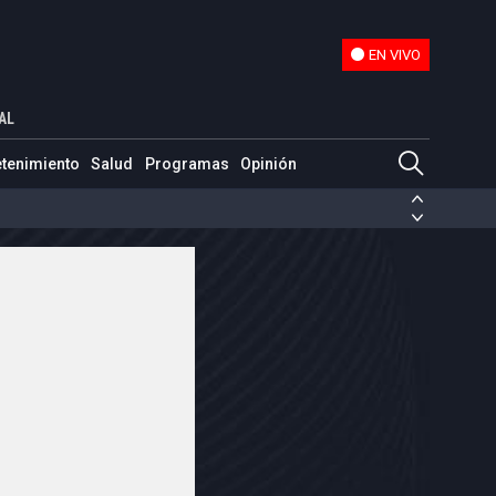
EN VIVO
EN VIVO
ón: ¿podrá la afición Tricolor romper el Récord Guinness?
AL
etenimiento
Salud
Programas
Opinión
ias de las FARC
ezuela
Nicolás Maduro
Disidencias de las FARC
 en Venezuela
Nicolás Maduro