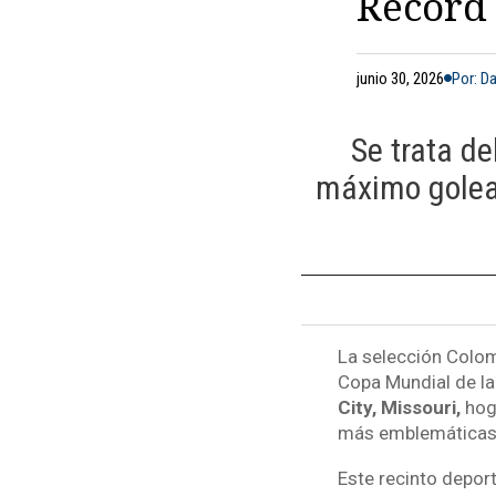
Récord
junio 30, 2026
Por: D
Se trata de
máximo golead
La selección Colomb
Copa Mundial de la
City, Missouri,
hoga
más emblemáticas 
Este recinto depor