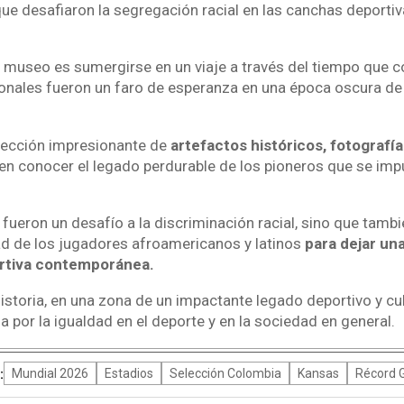
ue desafiaron la segregación racial en las canchas deporti
e museo es sumergirse en un viaje a través del tiempo qu
ionales fueron un faro de esperanza en una época oscura de
lección impresionante de
artefactos históricos, fotografí
den conocer el legado perdurable de los pioneros que se imp
 fueron un desafío a la discriminación racial, sino que tamb
dad de los jugadores afroamericanos y latinos
para dejar un
ortiva contemporánea.
storia, en una zona de un impactante legado deportivo y cult
 por la igualdad en el deporte y en la sociedad en general.
:
Mundial 2026
Estadios
Selección Colombia
Kansas
Récord 