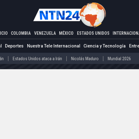
ADOS UNIDOS
INTERNACIONAL
dial en estadio que registró un ruido superior al despegue de un avi
ICIO
COLOMBIA
VENEZUELA
MÉXICO
ESTADOS UNIDOS
INTERNACION
Estados Unidos ataca a Irán
Nicolás Maduro
Mundial 2026
l
Deportes
Nuestra Tele Internacional
Ciencia y Tecnología
Entr
Díaz-Canel
Cuba
Mundial 2026
rán
Estados Unidos ataca a Irán
Nicolás Maduro
Mundial 2026
o
Abelardo de la Espriella
Iván Cepeda
Donald Trump
Disidenc
ero
Díaz-Canel
Cuba
Mundial 2026
La Guaira
Delcy Rodríguez
Donald Trump
Presos políticos en Ven
vo Petro
Abelardo de la Espriella
Iván Cepeda
Donald Trump
arteles mexicanos
Donald Trump
la
La Guaira
Delcy Rodríguez
Donald Trump
Presos políticos
co
Carteles mexicanos
Donald Trump