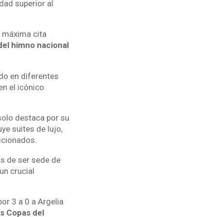
dad superior al
la máxima cita
del himno nacional
do en diferentes
en el icónico
olo destaca por su
ye suites de lujo,
ficionados.
s de ser sede de
un crucial
por 3 a 0 a Argelia
as Copas del