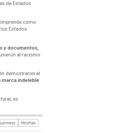
vas de Estados
e comprende cómo
 los Estados
as y documentos,
usieron al racismo
ién demostraron el
a marca indeleble
ural, es
Guinness
Hinchas