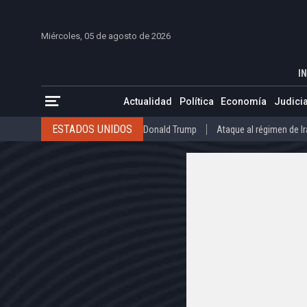
INICIO
COLOMBIA
VENEZUELA
MÉXICO
EST
Miércoles, 05 de agosto de 2026
Colombia jugará los dieciseisavos del Mun
INICIO
DEPORTES
IN
ESTADOS UNIDOS
Donald Trump
Ataque al régimen de Irán
Actualidad
Política
Economía
Judicia
INTERNACIONAL
Raúl Castro
José Luis Rodríguez Zapatero
ESTADOS UNIDOS
Donald Trump
Ataque al régimen de I
COLOMBIA
Elecciones Presidenciales en Colombia
Gustavo Petr
INTERNACIONAL
Raúl Castro
José Luis Rodríguez Zapat
VENEZUELA
Juicio contra Maduro
Terremoto en Venezuela
COLOMBIA
Elecciones Presidenciales en Colombia
Gusta
MÉXICO
Claudia Sheinbaum
Mundial 2026
Narcotráfico
C
VENEZUELA
Juicio contra Maduro
Terremoto en Venezue
MÉXICO
Claudia Sheinbaum
Mundial 2026
Narcotráfi