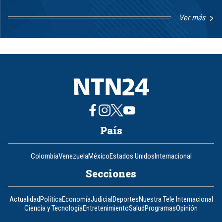
Ver más
Item
1
of
8
País
Colombia
Venezuela
México
Estados Unidos
Internacional
Secciones
Actualidad
Política
Economía
Judicial
Deportes
Nuestra Tele Internacional
Ciencia y Tecnología
Entretenimiento
Salud
Programas
Opinión