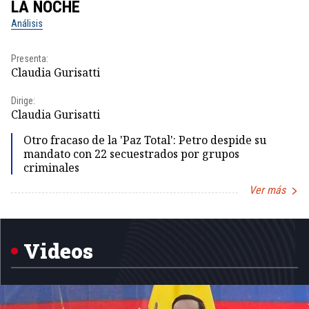
LA NOCHE
L
Análisis
No
Presenta:
Pr
Claudia Gurisatti
Id
Dirige:
Dir
Claudia Gurisatti
Id
Otro fracaso de la 'Paz Total': Petro despide su
mandato con 22 secuestrados por grupos
criminales
Ver más
Item
1
of
5
Videos