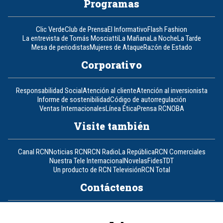
Programas
Clic Verde
Club de Prensa
El Informativo
Flash Fashion
La entrevista de Tomás Mosciatti
La Mañana
La Noche
La Tarde
Mesa de periodistas
Mujeres de Ataque
Razón de Estado
Corporativo
Responsabilidad Social
Atención al cliente
Atención al inversionista
Informe de sostenibilidad
Código de autorregulación
Ventas Internacionales
Línea Ética
Prensa RCN
OBA
Visite también
Canal RCN
Noticias RCN
RCN Radio
La República
RCN Comerciales
Nuestra Tele Internacional
Novelas
Fides
TDT
Un producto de RCN Televisión
RCN Total
Contáctenos
Teléfono
+57 (601) 426 92 92