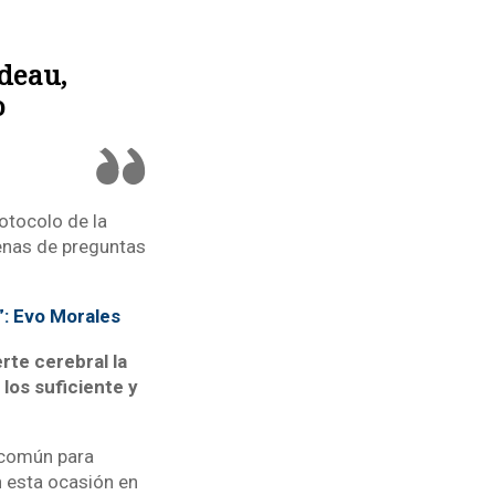
udeau,
o
otocolo de la
enas de preguntas
”: Evo Morales
erte cerebral la
los suficiente y
 común para
n esta ocasión en