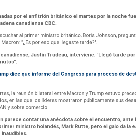
adas por el anfitrión británico el martes por la noche fu
 cadena canadiense CBC.
scuchar al primer ministro británico, Boris Johnson, pregun
Macron: "¿Es por eso que llegaste tarde?".
 canadiense, Justin Trudeau, interviene: "Llegó tarde po
nutos".
ump dice que informe del Congreso para proceso de dest
rtes, la reunión bilateral entre Macron y Trump estuvo prece
ios, en las que los líderes mostraron públicamente sus des
TAN y sobre comercio.
on parece contar una anécdota sobre el encuentro, ante l
primer ministro holandés, Mark Rutte, pero el galo da la 
 inaudibles.