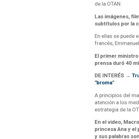
de la OTAN.
Las imágenes, film
subtítulos por la
En ellas se puede e
francés, Emmanuel 
El primer ministro
prensa duró 40 mi
DE INTERÉS →
Tr
"broma"
A principios del ma
atención a los med
estrategia de la O
En el video, Macr
princesa Ana y el 
y sus palabras son