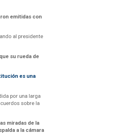
eron emitidas con
tando al presidente
rque su rueda de
itución es una
dida por una larga
acuerdos sobre la
as miradas de la
espalda a la cámara