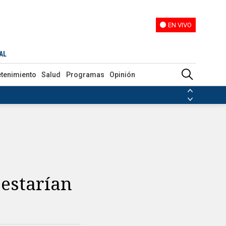
EN VIVO
EN VIVO
AL
etenimiento
Salud
Programas
Opinión
ias de las FARC
ezuela
Nicolás Maduro
Disidencias de las FARC
 en Venezuela
Nicolás Maduro
estarían