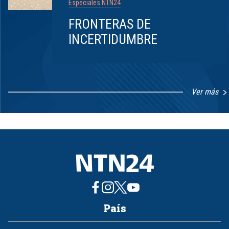
Especiales NTN24
FRONTERAS DE
INCERTIDUMBRE
Ver más
Item
1
of
8
País