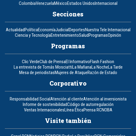
Colombia
Venezuela
México
Estados Unidos
Internacional
Secciones
Actualidad
Política
Economía
Judicial
Deportes
Nuestra Tele Internacional
Ciencia y Tecnología
Entretenimiento
Salud
Programas
Opinión
Programas
Clic Verde
Club de Prensa
El Informativo
Flash Fashion
La entrevista de Tomás Mosciatti
La Mañana
La Noche
La Tarde
Mesa de periodistas
Mujeres de Ataque
Razón de Estado
Corporativo
Responsabilidad Social
Atención al cliente
Atención al inversionista
Informe de sostenibilidad
Código de autorregulación
Ventas Internacionales
Línea Ética
Prensa RCN
OBA
Visite también