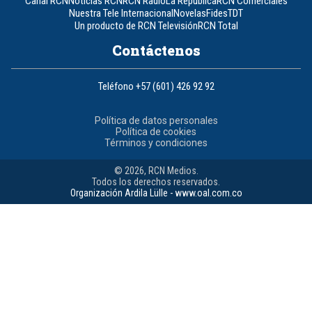
Canal RCN
Noticias RCN
RCN Radio
La República
RCN Comerciales
Nuestra Tele Internacional
Novelas
Fides
TDT
Un producto de RCN Televisión
RCN Total
Contáctenos
Teléfono
+57 (601) 426 92 92
Política de datos personales
Política de cookies
Términos y condiciones
© 2026, RCN Medios.
Todos los derechos reservados.
Organización Ardila Lülle - www.oal.com.co