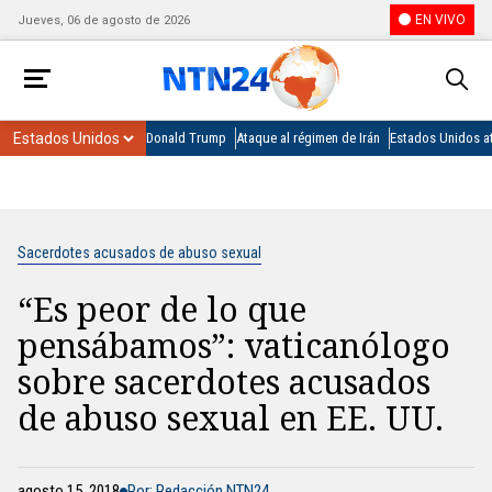
EN VIVO
Jueves, 06 de agosto de 2026
Donald Trump
Ataque al régimen de Irán
Estados Unidos at
Sacerdotes acusados de abuso sexual
“Es peor de lo que
pensábamos”: vaticanólogo
sobre sacerdotes acusados
de abuso sexual en EE. UU.
agosto 15, 2018
Por: Redacción NTN24