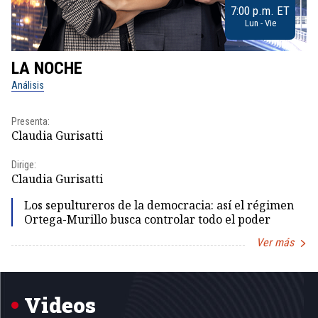
7:00 p.m. ET
Lun - Vie
LA NOCHE
L
Análisis
No
Presenta:
Pr
Claudia Gurisatti
Id
Dirige:
Dir
Claudia Gurisatti
Id
Los sepultureros de la democracia: así el régimen
Ortega-Murillo busca controlar todo el poder
Ver más
Item
1
of
5
Videos