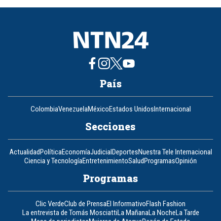
8
País
Colombia
Venezuela
México
Estados Unidos
Internacional
Secciones
Actualidad
Política
Economía
Judicial
Deportes
Nuestra Tele Internacional
Ciencia y Tecnología
Entretenimiento
Salud
Programas
Opinión
Programas
Clic Verde
Club de Prensa
El Informativo
Flash Fashion
La entrevista de Tomás Mosciatti
La Mañana
La Noche
La Tarde