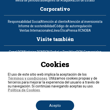
Mesa de periodistas
Mujeres de Ataque
Razón de Estado
Corporativo
Responsabilidad Social
Atención al cliente
Atención al inversionista
Informe de sostenibilidad
Código de autorregulación
Ventas Internacionales
Línea Ética
Prensa RCN
OBA
Visite también
Canal RCN
Noticias RCN
RCN Radio
La República
RCN Comerciales
Nuestra Tele Internacional
Novelas
Fides
TDT
Un producto de RCN Televisión
RCN Total
Cookies
Contáctenos
El uso de este sitio web implica la aceptación de los
Términos y condiciones
. Utilizamos cookies propias y de
Teléfono
+57 (601) 426 92 92
terceros para mejorar la experiencia del usuario a través de
su navegación. Si continúas navegando aceptas su uso.
Política de Cookies
.
Política de datos personales
Política de cookies
Términos y condiciones
Acepto