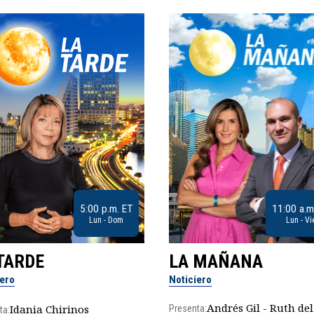
5:00 p.m. ET
11:00 a.m
Lun - Dom
Lun - Vi
TARDE
LA MAÑANA
iero
Noticiero
Andrés Gil - Ruth del
Idania Chirinos
Presenta:
ta: