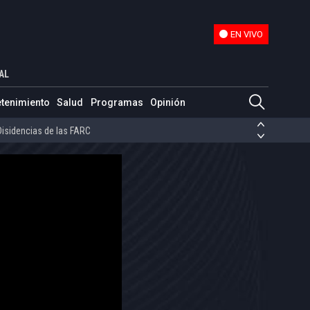
EN VIVO
EN VIVO
AL
ias de las FARC
etenimiento
Salud
Programas
Opinión
ezuela
Nicolás Maduro
Disidencias de las FARC
 en Venezuela
Nicolás Maduro