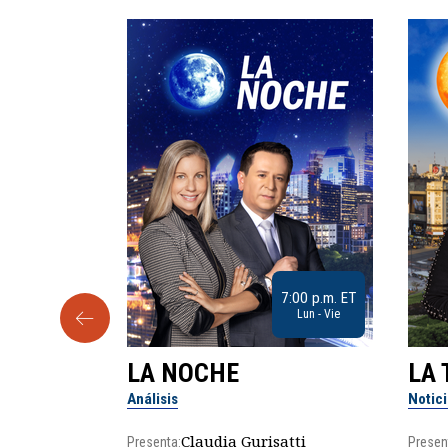
9:30 a.m. ET
7:00 p.m. ET
Sab
Lun - Vie
LA NOCHE
LA 
Análisis
Notic
lgo
Claudia Gurisatti
Presenta:
Presen