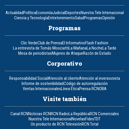
Actualidad
Política
Economía
Judicial
Deportes
Nuestra Tele Internacional
Ciencia y Tecnología
Entretenimiento
Salud
Programas
Opinión
Programas
Clic Verde
Club de Prensa
El Informativo
Flash Fashion
La entrevista de Tomás Mosciatti
La Mañana
La Noche
La Tarde
Mesa de periodistas
Mujeres de Ataque
Razón de Estado
Corporativo
Responsabilidad Social
Atención al cliente
Atención al inversionista
Informe de sostenibilidad
Código de autorregulación
Ventas Internacionales
Línea Ética
Prensa RCN
OBA
Visite también
Canal RCN
Noticias RCN
RCN Radio
La República
RCN Comerciales
Nuestra Tele Internacional
Novelas
Fides
TDT
Un producto de RCN Televisión
RCN Total