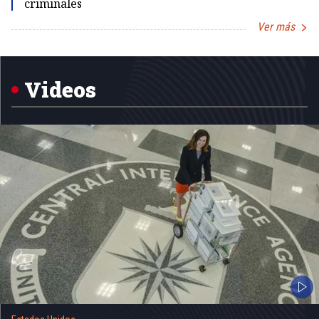
criminales
Ver más
Item
1
of
5
Videos