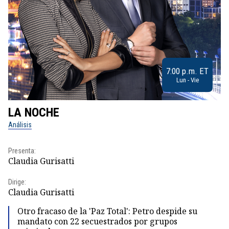
7:00 p.m. ET
Lun - Vie
LA NOCHE
L
Análisis
No
Presenta:
Pr
Claudia Gurisatti
Id
Dirige:
Dir
Claudia Gurisatti
Id
Otro fracaso de la 'Paz Total': Petro despide su
mandato con 22 secuestrados por grupos