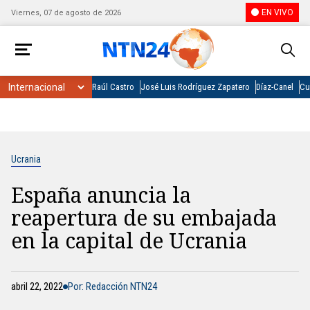
EN VIVO
Viernes, 07 de agosto de 2026
Raúl Castro
José Luis Rodríguez Zapatero
Díaz-Canel
Cu
Ucrania
España anuncia la
reapertura de su embajada
en la capital de Ucrania
abril 22, 2022
Por: Redacción NTN24