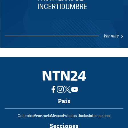
INCERTIDUMBRE
Ver más
Item
1
of
8
País
Colombia
Venezuela
México
Estados Unidos
Internacional
Secciones