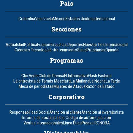
País
Colombia
Venezuela
México
Estados Unidos
Internacional
Secciones
Actualidad
Política
Economía
Judicial
Deportes
Nuestra Tele Internacional
Ciencia y Tecnología
Entretenimiento
Salud
Programas
Opinión
Programas
Clic Verde
Club de Prensa
El Informativo
Flash Fashion
La entrevista de Tomás Mosciatti
La Mañana
La Noche
La Tarde
Mesa de periodistas
Mujeres de Ataque
Razón de Estado
Corporativo
Responsabilidad Social
Atención al cliente
Atención al inversionista
Informe de sostenibilidad
Código de autorregulación
Ventas Internacionales
Línea Ética
Prensa RCN
OBA