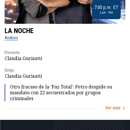
7:00 p.m. ET
Lun - Vie
LA NOCHE
L
Análisis
No
Presenta:
Pr
Claudia Gurisatti
Id
Dirige:
Dir
Claudia Gurisatti
Id
Otro fracaso de la 'Paz Total': Petro despide su
mandato con 22 secuestrados por grupos
criminales
Ver más
Item
1
of
5