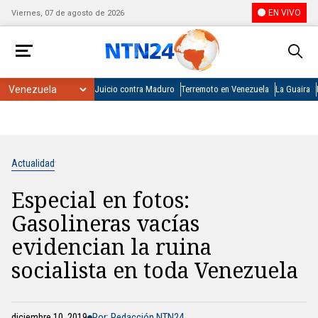
EN VIVO
Viernes, 07 de agosto de 2026
Juicio contra Maduro
Terremoto en Venezuela
La Guaira
Actualidad
Especial en fotos:
Gasolineras vacías
evidencian la ruina
socialista en toda Venezuela
diciembre 10, 2019
Por: Redacción NTN24