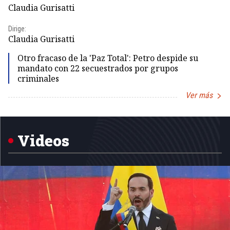
Pr
Claudia Gurisatti
Id
Dirige:
Dir
Claudia Gurisatti
Id
Otro fracaso de la 'Paz Total': Petro despide su
mandato con 22 secuestrados por grupos
criminales
Ver más
Item
1
of
5
Videos