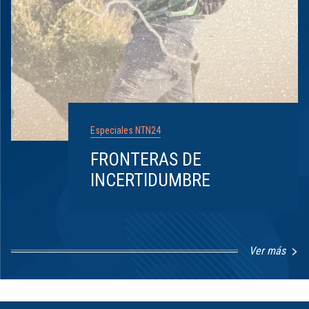
Especiales NTN24
FRONTERAS DE
INCERTIDUMBRE
Ver más
Item
1
of
8