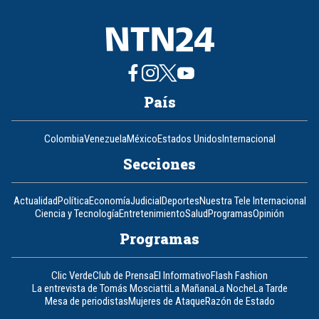
País
Colombia
Venezuela
México
Estados Unidos
Internacional
Secciones
Actualidad
Política
Economía
Judicial
Deportes
Nuestra Tele Internacional
Ciencia y Tecnología
Entretenimiento
Salud
Programas
Opinión
Programas
Clic Verde
Club de Prensa
El Informativo
Flash Fashion
La entrevista de Tomás Mosciatti
La Mañana
La Noche
La Tarde
Mesa de periodistas
Mujeres de Ataque
Razón de Estado