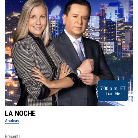
7:00 p.m. ET
Lun - Vie
LA NOCHE
L
Análisis
No
Presenta: