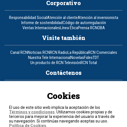
Corporativo
Responsabilidad Social
Atención al cliente
Atención al inversionista
Informe de sostenibilidad
Código de autorregulación
Ventas Internacionales
Línea Ética
Prensa RCN
OBA
Visite también
Canal RCN
Noticias RCN
RCN Radio
La República
RCN Comerciales
Nuestra Tele Internacional
Novelas
Fides
TDT
Un producto de RCN Televisión
RCN Total
Contáctenos
Teléfono
+57 (601) 426 92 92
Cookies
Política de datos personales
Política de cookies
El uso de este sitio web implica la aceptación de los
Términos y condiciones
Términos y condiciones
. Utilizamos cookies propias y de
terceros para mejorar la experiencia del usuario a través de
su navegación. Si continúas navegando aceptas su uso.
© 2026, RCN Medios.
Política de Cookies
.
Todos los derechos reservados.