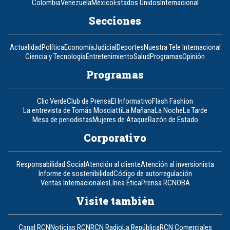
Colombia
Venezuela
México
Estados Unidos
Internacional
Secciones
Actualidad
Política
Economía
Judicial
Deportes
Nuestra Tele Internacional
Ciencia y Tecnología
Entretenimiento
Salud
Programas
Opinión
Programas
Clic Verde
Club de Prensa
El Informativo
Flash Fashion
La entrevista de Tomás Mosciatti
La Mañana
La Noche
La Tarde
Mesa de periodistas
Mujeres de Ataque
Razón de Estado
Corporativo
Responsabilidad Social
Atención al cliente
Atención al inversionista
Informe de sostenibilidad
Código de autorregulación
Ventas Internacionales
Línea Ética
Prensa RCN
OBA
Visite también
Canal RCN
Noticias RCN
RCN Radio
La República
RCN Comerciales