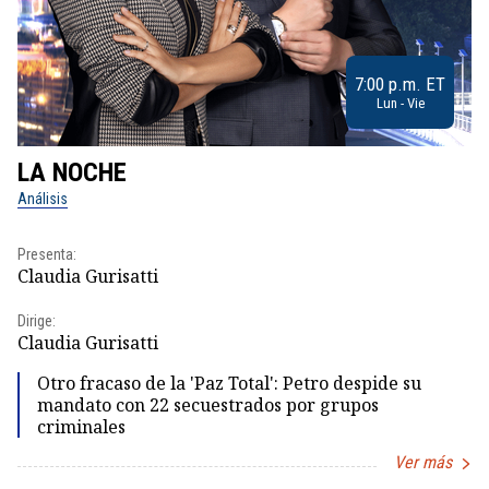
7:00 p.m. ET
Lun - Vie
LA NOCHE
L
Análisis
No
Presenta:
Pr
Claudia Gurisatti
Id
Dirige:
Dir
Claudia Gurisatti
Id
Otro fracaso de la 'Paz Total': Petro despide su
mandato con 22 secuestrados por grupos
criminales
Ver más
Item